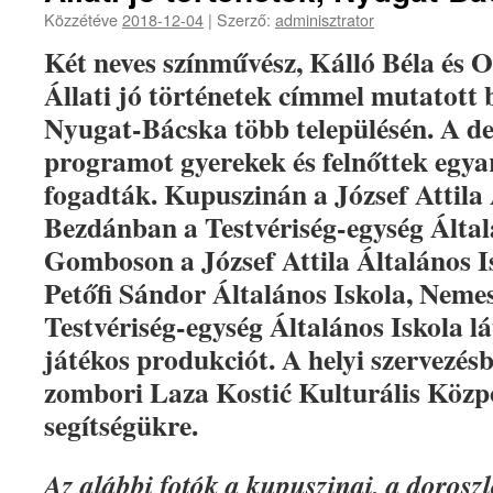
Közzétéve
2018-12-04
|
Szerző:
adminisztrator
Két neves színművész, Kálló Béla és O
Állati jó történetek címmel mutatott 
Nyugat-Bácska több településén. A d
programot gyerekek és felnőttek egy
fogadták. Kupuszinán a József Attila 
Bezdánban a Testvériség-egység Által
Gomboson a József Attila Általános I
Petőfi Sándor Általános Iskola, Nemes
Testvériség-egység Általános Iskola lá
játékos produkciót. A helyi szervezés
zombori Laza Kostić Kulturális Közp
segítségükre.
Az alábbi fotók a kupuszinai, a doroszl