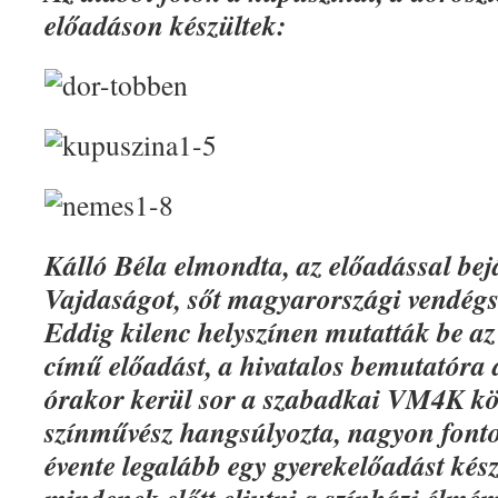
előadáson készültek:
Kálló Béla elmondta, az előadással bej
Vajdaságot, sőt magyarországi vendégsz
Eddig kilenc helyszínen mutatták be az 
című előadást, a hivatalos bemutatóra
órakor kerül sor a szabadkai VM4K kö
színművész hangsúlyozta, nagyon fontos
évente legalább egy gyerekelőadást készí