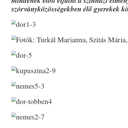
mindenek előtt eljutni a színházi élmén
szórványközösségekben élő gyerekek kö