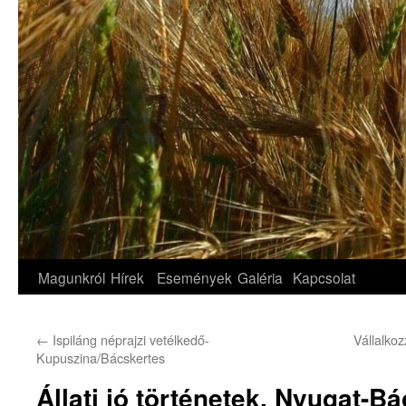
Magunkról
Hírek
Események
Galéria
Kapcsolat
←
Ispiláng néprajzi vetélkedő-
Vállalkoz
Kupuszina/Bácskertes
Állati jó történetek, Nyugat-B