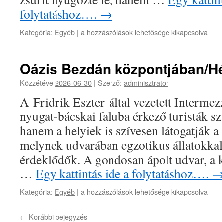
folytatáshoz….
→
Kategória:
Egyéb
|
a hozzászólások lehetősége kikapcsolva
Oázis Bezdán központjában/H
Közzétéve
2026-06-30
|
Szerző:
adminisztrator
A Fridrik Eszter által vezetett Interme
nyugat-bácskai faluba érkező turisták sz
hanem a helyiek is szívesen látogatják a
melynek udvarában egzotikus állatokkal 
érdeklődők. A gondosan ápolt udvar, a k
…
Egy kattintás ide a folytatáshoz….
Kategória:
Egyéb
|
a hozzászólások lehetősége kikapcsolva
←
Korábbi bejegyzés