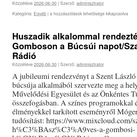
Közzétéve
2026-06-30
|
Szerző:
adminisztrator
Kategória:
Egyéb
|
a hozzászólások lehetősége kikapcsolva
Huszadik alkalommal rendezt
Gomboson a Búcsúi napot/Sz
Rádió
Közzétéve
2026-06-30
|
Szerző:
adminisztrator
A jubileumi rendezvényt a Szent László
búcsúja alkalmából szervezte meg a he
Művelődési Egyesület és az Önkéntes Tű
összefogásban. A színes programokkal 
élményekkel tarkított eseményről Móger
tudósítást: https://www.mixcloud.com/
h%C3%BAsz%C3%A9ves-a-gombosi-