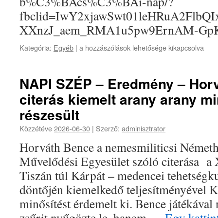
b%C3%BAcs%C3%BAi-nap/?
fbclid=IwY2xjawSwt01leHRuA2Fl
XXnzJ_aem_RMA1u5pw9ErnAM-Gp
Kategória:
Egyéb
|
a hozzászólások lehetősége kikapcsolva
NAPI SZÉP – Eredmény – Hor
citerás kiemelt arany arany m
részesült
Közzétéve
2026-06-30
|
Szerző:
adminisztrator
Horváth Bence a nemesmiliticsi Német
Művelődési Egyesület szóló citerása a
Tiszán túl Kárpát – medencei tehetségk
döntőjén kiemelkedő teljesítményév
minősítést érdemelt ki. Bence játékával
zsűrit nyűgözte le, hanem …
Egy kattint