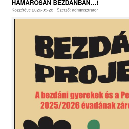
HAMAROSAN BEZDÁNBAN…!
Közzétéve
2026-05-28
|
Szerző:
adminisztrator