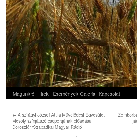
Magunkról
Hírek
Események
Galéria
Kapcsolat
←
A szilágyi József Attila Művelődési Egyesület
Zomborba
Mosoly színjátszó csoportjának előadása
já
Doroszlón/Szabadkai Magyar Rádió