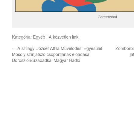
Screenshot
Kategória:
Egyéb
| A
közvetlen link
.
←
A szilágyi József Attila Művelődési Egyesület
Zomborba
Mosoly színjátszó csoportjának előadása
já
Doroszlón/Szabadkai Magyar Rádió