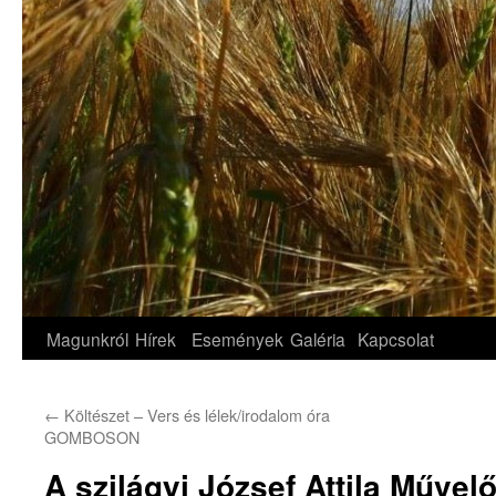
Magunkról
Hírek
Események
Galéria
Kapcsolat
←
Költészet – Vers és lélek/irodalom óra
GOMBOSON
A szilágyi József Attila Művel