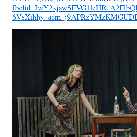
fbclid=IwY2xjawSFVG1leHRuA2F
6VsXihhy_aem_j9APRzYMzKMGUD