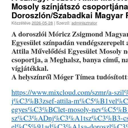
Mosoly színjátszó csoportján
Doroszlón/Szabadkai Magyar 
Közzétéve
2026-05-28
|
Szerző:
adminisztrator
A doroszlói Móricz Zsigmond Magya
Egyesület színpadán vendégszerepelt a
Attila Művelődési Egyesület Mosoly n
csoportja, a Meghalsz, banya című, na
vígjátékkal.
A helyszínről Móger Tímea tudósított
https://www.mixcloud.com/szmr/a-sz
j%C3%B3zsef-attila-m%C5%B1vel%
egyes%C3%BClet-mosoly-nev%C5%B
sz%C3%ADnj%C3%A1tsz%C3%B3-cso
el%C5%91ad%C3%A1sa-doroszl%C3