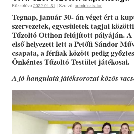
Közzétéve
2022-01-31
|
Szerző:
adminisztrator
Tegnap, január 30- án véget ért a kupu
szervezetek, egyesületek tagjai közöt
Tűzoltó Otthon felújított pályáján. A
első helyezett lett a Petőfi Sándor Mű
csapata, a férfiak között pedig győzte
Önkéntes Tűzoltó Testület játékosai.
A jó hangulatú játéksorozat közös vacs