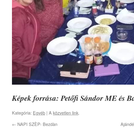
Képek forrása: Petőfi Sándor ME és B
Kategória:
Egyéb
| A
közvetlen link
.
←
NAPI SZÈP- Bezdàn
Ajándé