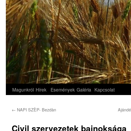
Magunkról
Hírek
Események
Galéria
Kapcsolat
←
NAPI SZÈP- Bezdàn
Ajándé
Civil szervezetek bajnoksága