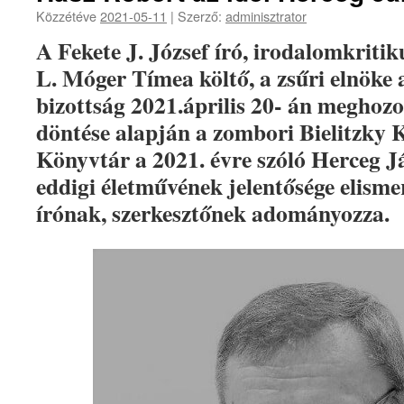
Közzétéve
2021-05-11
|
Szerző:
adminisztrator
A Fekete J. József író, irodalomkritiku
L. Móger Tímea költő, a zsűri elnöke 
bizottság 2021.április 20- án meghoz
döntése alapján a zombori Bielitzky 
Könyvtár a 2021. évre szóló Herceg J
eddigi életművének jelentősége elism
írónak, szerkesztőnek adományozza.