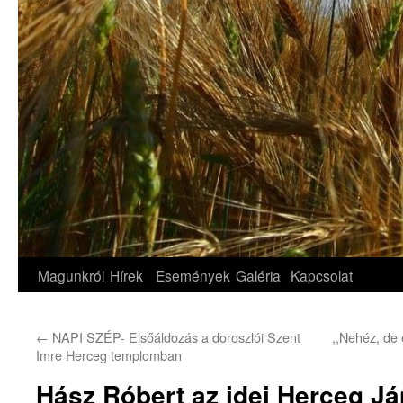
Magunkról
Hírek
Események
Galéria
Kapcsolat
←
NAPI SZÉP- Elsőáldozás a doroszlói Szent
,,Nehéz, de 
Imre Herceg templomban
Hász Róbert az idei Herceg Já