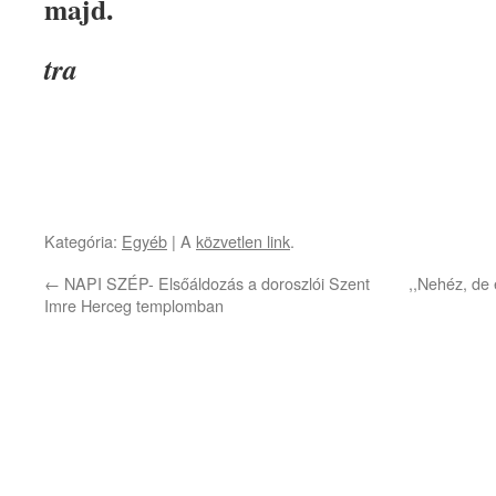
majd.
tra
Kategória:
Egyéb
| A
közvetlen link
.
←
NAPI SZÉP- Elsőáldozás a doroszlói Szent
,,Nehéz, de 
Imre Herceg templomban