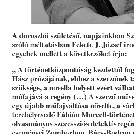
A doroszlói születésű, napjainkban Sz
szóló méltatásban Fekete J. József ir
egyebek mellett a következőket írja:
,, A történetközpontúság kezdettől f
Hász prózájának, ehhez a szerzőnek 
szüksége, a novella helyett ezért válh
műfajává a regény (…) A szerző műve
egy újabb műfajváltása növelte, a vár
terebélyesedő Fábián Marcell-történet
olvasmányos szecessziós detektívregény
eseményei Zomborban, Bács-Bodrog 