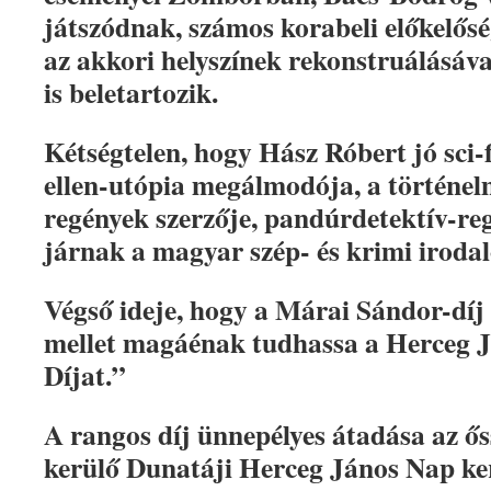
játszódnak, számos korabeli előkelősé
az akkori helyszínek rekonstruálásáva
is beletartozik.
Kétségtelen, hogy Hász Róbert jó sci-f
ellen-utópia megálmodója, a történelm
regények szerzője, pandúrdetektív-reg
járnak a magyar szép- és krimi irod
Végső ideje, hogy a Márai Sándor-díj é
mellet magáénak tudhassa a Herceg 
Díjat.”
A rangos díj ünnepélyes átadása az ő
kerülő Dunatáji Herceg János Nap ke