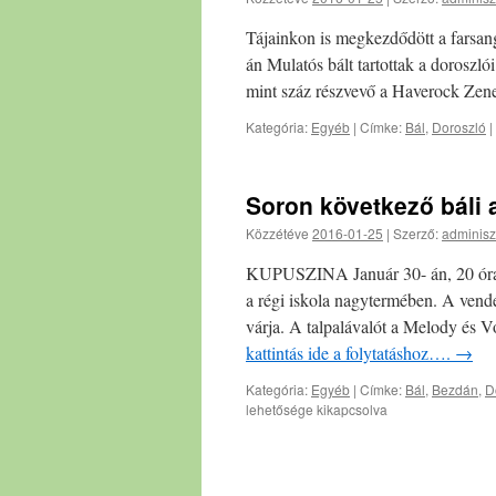
Tájainkon is megkezdődött a farsan
án Mulatós bált tartottak a doros
mint száz részvevő a Haverock Zene
Kategória:
Egyéb
|
Címke:
Bál
,
Doroszló
|
Soron következő báli 
Közzétéve
2016-01-25
|
Szerző:
adminisz
KUPUSZINA Január 30- án, 20 órai k
a régi iskola nagytermében. A vend
várja. A talpalávalót a Melody és V
kattintás ide a folytatáshoz….
→
Kategória:
Egyéb
|
Címke:
Bál
,
Bezdán
,
D
lehetősége kikapcsolva