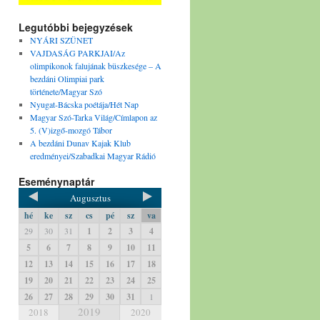
Legutóbbi bejegyzések
NYÁRI SZÜNET
VAJDASÁG PARKJAI/Az
olimpikonok falujának büszkesége – A
bezdáni Olimpiai park
története/Magyar Szó
Nyugat-Bácska poétája/Hét Nap
Magyar Szó-Tarka Világ/Címlapon az
5. (V)izgő-mozgó Tábor
A bezdáni Dunav Kajak Klub
eredményei/Szabadkai Magyar Rádió
Eseménynaptár
Augusztus
hé
ke
sz
cs
pé
sz
va
29
30
31
1
2
3
4
5
6
7
8
9
10
11
12
13
14
15
16
17
18
19
20
21
22
23
24
25
26
27
28
29
30
31
1
2019
2018
2020