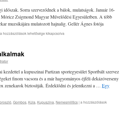
gi időszak. Sorra szerveződnek a bálok, mulatságok. Január 16-
zlói Móricz Zsigmond Magyar Művelődési Egyesületben. A több
kar muzsikájára mulatozott hajnalig. Gellér Ágnes fotója
a hozzászólások lehetősége kikapcsolva
alkalmak
trator
ezdettel a kupuszinai Partizan sportegyesület Sportbált szervez
égeket finom vacsora és a már hagyományos éjféli dekázóverseny
ox zenekarok biztosítják. Érdeklődni és jelentkezni a …
Egy
oroszló
,
Gombos
,
Kúla
,
Kupuszina
,
Nemesmilitics
|
a hozzászólások