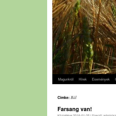
Magunkról
Hírek
Események
Bál
Címke:
Farsang van!
Közzétéve
2016-01-25
|
Szerző:
adminisz