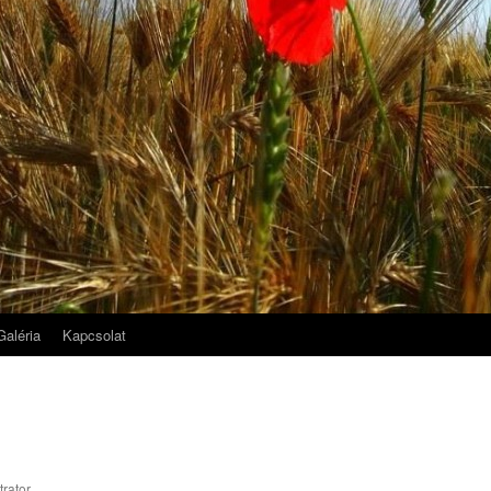
Galéria
Kapcsolat
trator