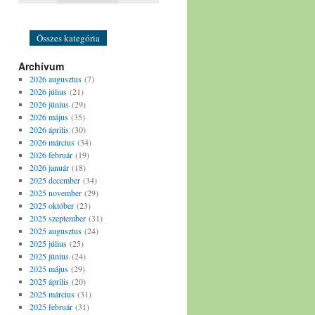
Bál
Színház
Összes kategória
Archívum
2026 augusztus
(7)
2026 július
(21)
2026 június
(29)
2026 május
(35)
2026 április
(30)
2026 március
(34)
2026 február
(19)
2026 január
(18)
2025 december
(34)
2025 november
(29)
2025 október
(23)
2025 szeptember
(31)
2025 augusztus
(24)
2025 július
(25)
2025 június
(24)
2025 május
(29)
2025 április
(20)
2025 március
(31)
2025 február
(31)