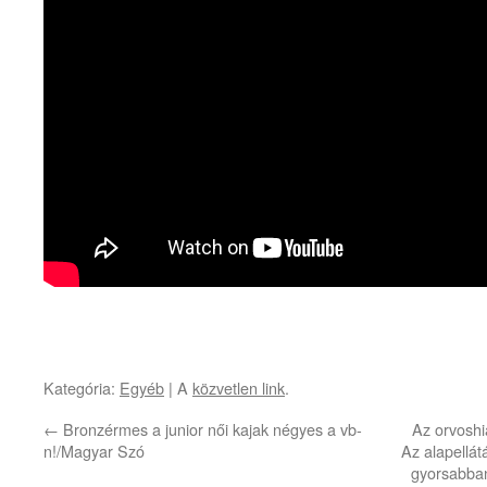
Kategória:
Egyéb
| A
közvetlen link
.
←
Bronzérmes a junior női kajak négyes a vb-
Az orvoshi
n!/Magyar Szó
Az alapellát
gyorsabba