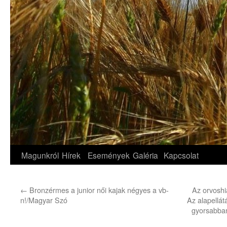
Magunkról
Hírek
Események
Galéria
Kapcsolat
←
Bronzérmes a junior női kajak négyes a vb-
Az orvoshi
n!/Magyar Szó
Az alapellát
gyorsabba