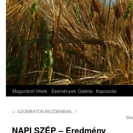
Magunkról
Hírek
Események
Galéria
Kapcsolat
←
SZOMBATON BEZDÁNBAN…!
Bez
NAPI SZÉP – Eredmény