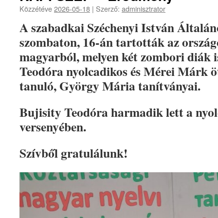
Közzétéve
2026-05-18
|
Szerző:
adminisztrator
A szabadkai Széchenyi István Általán
szombaton, 16-án tartották az országo
magyarból, melyen két zombori diák is
Teodóra nyolcadikos és Mérei Márk öt
tanuló, György Mária tanítványai.
Bujisity Teodóra harmadik lett a nyo
versenyében.
Szívből gratulálunk!