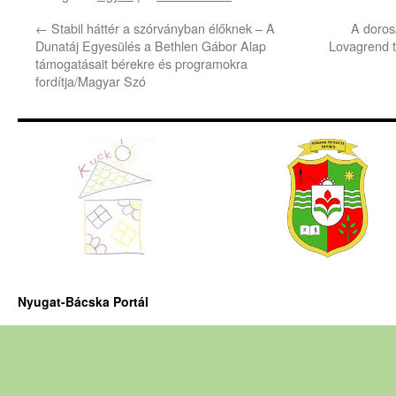
←
Stabil háttér a szórványban élőknek – A
A doros
Dunatáj Egyesülés a Bethlen Gábor Alap
Lovagrend t
támogatásait bérekre és programokra
fordítja/Magyar Szó
Nyugat-Bácska Portál