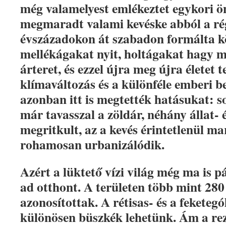
még valamelyest emlékeztet egykori 
megmaradt valami kevéske abból a ré
évszázadokon át szabadon formálta kö
mellékágakat nyit, holtágakat hagy m
árteret, és ezzel újra meg újra életet 
klímaváltozás és a különféle emberi 
azonban itt is megtették hatásukat: 
már tavasszal a zöldár, néhány állat- 
megritkult, az a kevés érintetlenül m
rohamosan urbanizálódik.
Azért a lüktető vízi világ még ma is p
ad otthont. A területen több mint 28
azonosítottak. A rétisas- és a feketeg
különösen büszkék lehetünk. Ám a r