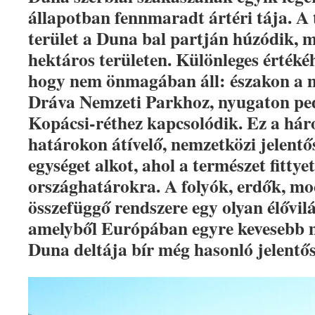
állapotban fennmaradt ártéri tája. A
terület a Duna bal partján húzódik, 
hektáros területen. Különleges értékéh
hogy nem önmagában áll: északon a 
Dráva Nemzeti Parkhoz, nyugaton ped
Kopácsi-réthez kapcsolódik. Ez a hár
határokon átívelő, nemzetközi jelentő
egységet alkot, ahol a természet fittye
országhatárokra. A folyók, erdők, m
összefüggő rendszere egy olyan élővil
amelyből Európában egyre kevesebb 
Duna deltája bír még hasonló jelentős