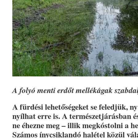
A folyó menti erdőt mellékágak szabda
A fürdési lehetőségeket se feledjük, 
nyílhat erre is. A természetjárásban é
ne éhezne meg – illik megkóstolni a he
Számos ínycsiklandó halétel közül vál