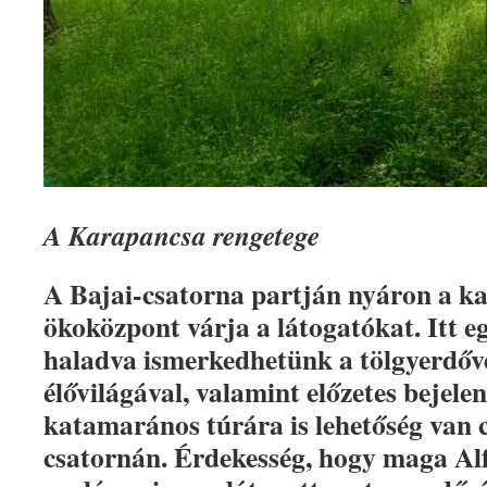
A Karapancsa rengetege
A Bajai-csatorna partján nyáron a k
ökoközpont várja a látogatókat. Itt e
haladva ismerkedhetünk a tölgyerdőv
élővilágával, valamint előzetes bejele
katamarános túrára is lehetőség van
csatornán. Érdekesség, hogy maga Alf