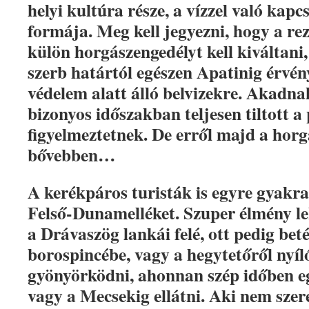
helyi kultúra része, a vízzel való kapc
formája. Meg kell jegyezni, hogy a re
külön horgászengedélyt kell kiváltani
szerb határtól egészen Apatinig érvén
védelem alatt álló belvizekre. Akadnak
bizonyos időszakban teljesen tiltott a
figyelmeztetnek. De erről majd a hor
bővebben…
A kerékpáros turisták is egyre gyakra
Felső-Dunamelléket. Szuper élmény le
a Drávaszög lankái felé, ott pedig bet
borospincébe, vagy a hegytetőről nyíl
gyönyörködni, ahonnan szép időben 
vagy a Mecsekig ellátni. Aki nem szer