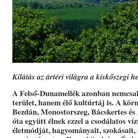
Kilátás az ártéri világra a kiskőszegi 
A Felső-Dunamellék azonban nemcsak
terület, hanem élő kultúrtáj is. A kör
Bezdán, Monostorszeg, Bácskertes és
óta együtt élnek ezzel a csodálatos víz
életmódját, hagyományait, szokásait, 