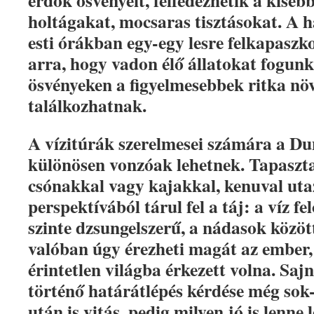
erdők ösvényeit, felfedezhetik a kiseb
holtágakat, mocsaras tisztásokat. A h
esti órákban egy-egy lesre felkapaszk
arra, hogy vadon élő állatokat fogunk 
ösvényeken a figyelmesebbek ritka nö
találkozhatnak.
A vízitúrák szerelmesei számára a Du
különösen vonzóak lehetnek. Tapaszt
csónakkal vagy kajakkal, kenuval ut
perspektívából tárul fel a táj: a víz fe
szinte dzsungelszerű, a nádasok közö
valóban úgy érezheti magát az ember
érintetlen világba érkezett volna. Sajn
történő határátlépés kérdése még sok
után is vitás, pedig milyen jó is lenne 