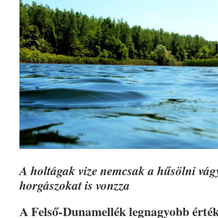
A holtágak vize nemcsak a hűsölni vág
horgászokat is vonzza
A Felső-Dunamellék legnagyobb értéke