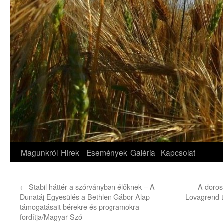
Magunkról
Hírek
Események
Galéria
Kapcsolat
←
Stabil háttér a szórványban élőknek – A
A doros
Dunatáj Egyesülés a Bethlen Gábor Alap
Lovagrend t
támogatásait bérekre és programokra
fordítja/Magyar Szó