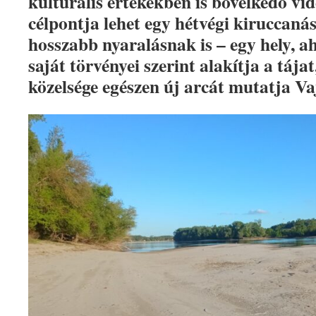
kulturális értékekben is bővelkedő vid
célpontja lehet egy hétvégi kiruccaná
hosszabb nyaralásnak is – egy hely, 
saját törvényei szerint alakítja a tájat
közelsége egészen új arcát mutatja V