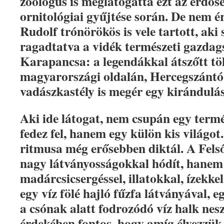
zoológus is meglátogatta ezt az erdős
ornitológiai gyűjtése során. De nem é
Rudolf trónörökös is vele tartott, aki s
ragadtatva a vidék természeti gazdag
Karapancsa: a legendákkal átszőtt tö
magyarországi oldalán, Hercegszántó 
vadászkastély is megér egy kirándulás
Aki ide látogat, nem csupán egy termé
fedez fel, hanem egy külön kis világot.
ritmusa még erősebben diktál. A Fel
nagy látványosságokkal hódít, hanem 
madárcsicsergéssel, illatokkal, ízekkel
egy víz fölé hajló fűzfa látványával, 
a csónak alatt fodrozódó víz halk nes
érdekében fontos, hogy amíg élvezzük