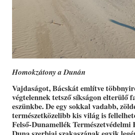
Homokzátony a Dunán
Vajdaságot, Bácskát említve többnyir
végtelennek tetsző síkságon elterülő 
eszünkbe. De egy sokkal vadabb, zöld
természetközelibb kis világ is fellelh
Felső-Dunamellék Természetvédelmi 
Duna szerbiai szakaszának egyik legé