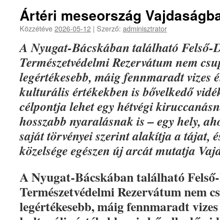
Ártéri meseország Vajdaságb
Közzétéve
2026-05-12
|
Szerző:
adminisztrator
A Nyugat-Bácskában található Felső-
Természetvédelmi Rezervátum nem csu
legértékesebb, máig fennmaradt vizes 
kulturális értékekben is bővelkedő vidé
célpontja lehet egy hétvégi kiruccanás
hosszabb nyaralásnak is – egy hely, a
saját törvényei szerint alakítja a tájat, 
közelsége egészen új arcát mutatja Va
A Nyugat-Bácskában található Felső
Természetvédelmi Rezervátum nem cs
legértékesebb, máig fennmaradt vizes