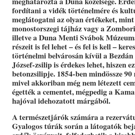
meghatározta a Duna közelsége. Érde
fordítani a vidék történelmére és kult
meglátogatni az olyan értékeket, mint
monostorszegi tájház vagy a Zombor
illetve a Duna Menti Svábok Múzeuma
részeit is fel lehet – és fel is kell – k
történelmi belvárosán kívül a Bezdán 
József-zsilip is érdekes lehet, hiszen e
betonzsilipje. 1854-ben mindössze 90 n
mivel akkoriban még nem létezett cem
égették a cementet, mégpedig a Kama
hajóval idehozatott márgából.
A természetjárók számára a rezervátu
Gyalogos túrák során a látogatók bej