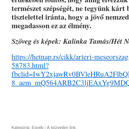
természet szépségét, ne tegyünk kárt 
tisztelettel iránta, hogy a jövő nemzed
megadasson ez az élmény.
Szöveg és képek: Kalinka Tamás/Hét 
https://hetnap.rs/cikk/arteri-meseorsza
58783.html?
fbclid=IwY2xjawRv0BVleHRuA2Fl
8_aem_mQ564ARB2C3ljEAxYg9MD
Kategória:
Egyéb
| A
közvetlen link
.