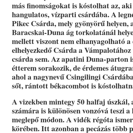
más finomságokat is kóstolhat az, aki
hangulatos, vízparti csárdába. A legn
Pikec Csárda, mely gyönyörű helyen, 
Baracskai-Duna ág torkolatánál helye
mellett viszont nem elhanyagolható a
elhelyezkedő Csárda a Vámpalotához 
csárda sem. Az apatini Duna-parton 
étterem sorakozik, de érdemes átugra
ahol a nagynevű Csingilingi Csárdába
sőt, rántott békacombot is kóstolhat
A vizekben mintegy 50 halfaj úszkál,
számára is különösen vonzóvá teszi a
meglepő módon. A vidék régóta ismer
körében. Itt azonban a pecázás több p