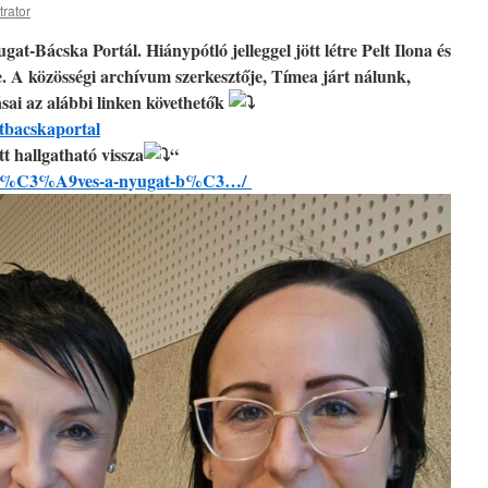
trator
ugat-Bácska Portál. Hiánypótló jelleggel jött létre Pelt Ilona és
 A közösségi archívum szerkesztője, Tímea járt nálunk,
ásai az alábbi linken követhetők
tbacskaportal
tt hallgatható vissza
“
10-%C3%A9ves-a-nyugat-b%C3…/