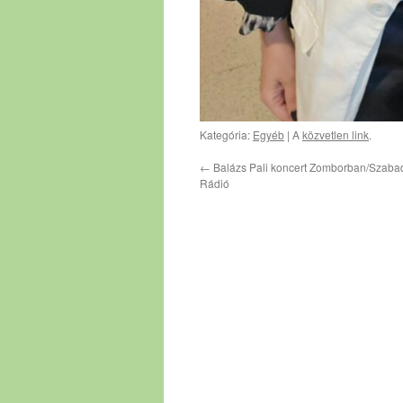
Kategória:
Egyéb
| A
közvetlen link
.
←
Balázs Pali koncert Zomborban/Szaba
Rádió