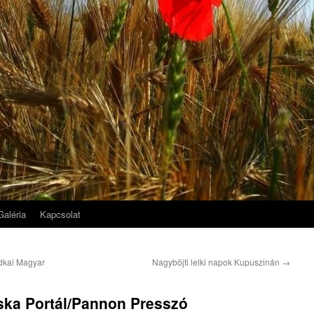
Galéria
Kapcsolat
dkai Magyar
Nagyböjti lelki napok Kupuszinán
→
ska Portál/Pannon Presszó