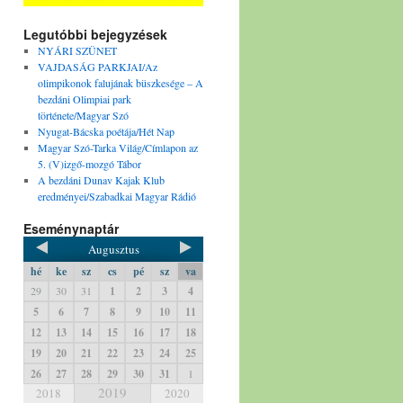
Legutóbbi bejegyzések
NYÁRI SZÜNET
VAJDASÁG PARKJAI/Az
olimpikonok falujának büszkesége – A
bezdáni Olimpiai park
története/Magyar Szó
Nyugat-Bácska poétája/Hét Nap
Magyar Szó-Tarka Világ/Címlapon az
5. (V)izgő-mozgó Tábor
A bezdáni Dunav Kajak Klub
eredményei/Szabadkai Magyar Rádió
Eseménynaptár
Augusztus
hé
ke
sz
cs
pé
sz
va
29
30
31
1
2
3
4
5
6
7
8
9
10
11
12
13
14
15
16
17
18
19
20
21
22
23
24
25
26
27
28
29
30
31
1
2019
2018
2020