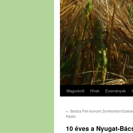
Magunkról
Hírek
Események
←
Balázs Pali koncert Zomborban/Szaba
Rádió
10 éves a Nyugat-Bác