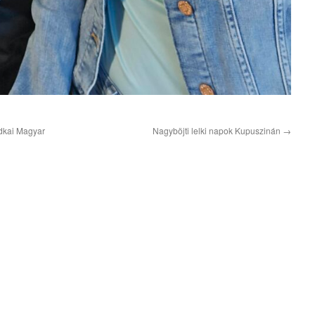
dkai Magyar
Nagyböjti lelki napok Kupuszinán
→