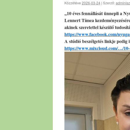
Közzétéve
2026-03-24
|
Szerző:
adminisz
,,10 éves fennállását ünnepli a Ny
Lennert Tímea kezdeményezésére.
akinek szeretettel készülő tudosít
https://www.facebook.com/nyuga
A stúdió beszélgetés linkje pedig i
https://www.mixcloud.com/…/