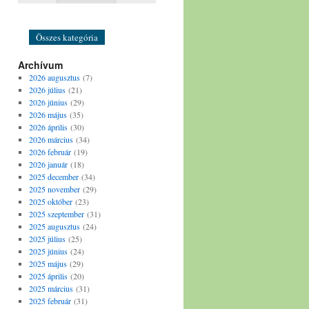
Bál
Színház
Összes kategória
Archívum
2026 augusztus
(7)
2026 július
(21)
2026 június
(29)
2026 május
(35)
2026 április
(30)
2026 március
(34)
2026 február
(19)
2026 január
(18)
2025 december
(34)
2025 november
(29)
2025 október
(23)
2025 szeptember
(31)
2025 augusztus
(24)
2025 július
(25)
2025 június
(24)
2025 május
(29)
2025 április
(20)
2025 március
(31)
2025 február
(31)