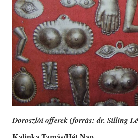
Doroszlói offerek (forrás: dr. Silling 
Kalinka Tamás/Hét Nap