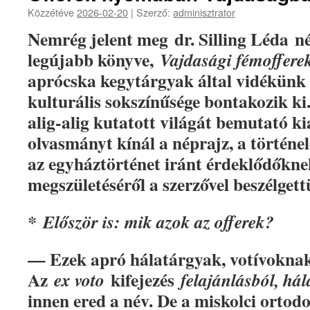
Közzétéve
2026-02-20
|
Szerző:
adminisztrator
Nemrég jelent meg
dr. Silling Léda
né
legújabb könyve,
Vajdasági fémoffere
aprócska kegytárgyak által vidékünk tö
kulturális sokszínűsége bontakozik ki
alig-alig kutatott világát bemutató k
olvasmányt kínál a néprajz, a történel
az egyháztörténet iránt érdeklődőkne
megszületéséről a szerzővel beszélgett
*
Először is: mik azok az offerek?
— Ezek apró hálatárgyak, votívoknak 
Az
kifejezés
ex voto
felajánlásból, hál
innen ered a név. De a miskolci ortod