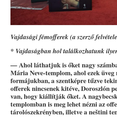
Vajdasági fémofferek (a szerző felvétele
* Vajdaságban hol találkozhatunk ily
— Ahol láthatjuk is őket nagy számba
Mária Neve-templom, ahol ezek üveg m
formájukban, a szentképre tűzve teki
offerek nincsenek kitéve, Doroszlón p
van, hogy kiállítják őket. A nagybecs
templomban is meg lehet nézni az offe
tárolószekrényben, illetve a neštini t