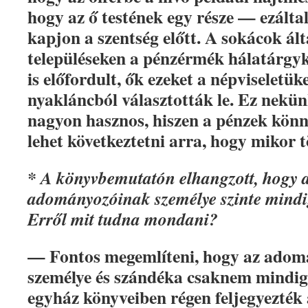
hogy az ő testének egy része — ezáltal
kapjon a szentség előtt. A sokácok ált
településeken a pénzérmék hálatárgy
is előfordult, ők ezeket a népviseletü
nyakláncból választották le. Ez nekü
nagyon hasznos, hiszen a pénzek könn
lehet következtetni arra, hogy mikor t
* A könyvbemutatón elhangzott, hogy 
adományozóinak személye szinte mind
Erről mit tudna mondani?
— Fontos megemlíteni, hogy az adom
személye és szándéka csaknem mindig
egyház könyveiben régen feljegyezték 