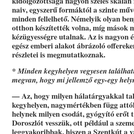
kidolgozottsága nagyon széles skálán
naiv, egyszerű formáktól a szinte műv
minden fellelhető. Némelyik olyan be
otthon készítették volna, míg mások m
kézügyességre utalnak. Az is nagyon é
egész emberi alakot ábrázoló offereken
részletei is megmutatkoznak.
* Minden kegyhelyen vegyesen találhat
megvan, hogy mi jellemző egy-egy hely
— Az, hogy milyen hálatárgyakkal ta
kegyhelyen, nagymértékben függ attó
helynek milyen csodát, gyógyító erőt 
Doroszlót vesszük, ott például a szem
leggyakoribbak, hiszen a Szentkút a 