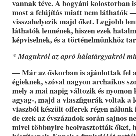
vannak téve. A bogyáni kolostorban is
most a felújítás miatt nem láthatók 
visszahelyezik majd őket. Legjobb le
láthatók lennének, hiszen ezek hatalm
képviselnek, és a történelmünkhöz ta
* Magukról az apró hálatárgyakról mit
— Már az őskorban is ajánlottak fel 
égieknek, szóval nagyon archaikus sz
mely a mai napig változik és nyomon 
agyag-, majd a viaszfigurák voltak a
viaszból készült offerek régen nálunk i
de ezek az évszázadok során sajnos n
mivel többnyire beolvasztották őket, 