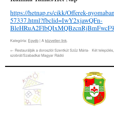
https://hetnap.rs/cikk/Offerek-nyomaba
57337.html?fbclid=IwY2xjawQFn-
BleHRuA2FlbQIxMQBzcnRjBmFwcF
Kategória:
Egyéb
| A
közvetlen link
.
←
Restaurálják a doroszlói Szentkút Szűz Mária-
Két település
szobrát/Szabadkai Magyar Rádió