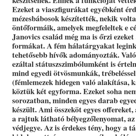
készítsenek. Ennek a funkcióját vetté
Ezeket a viaszfigurákat egyébként é
mézesbábosok készítették, nekik volt
öntőformáik, amelyek megfeleltek e 
Janovics család még ma is őrzi ezeket 
formákat. A fém hálatárgyakat legin
tehetősebb hívők adományozták. Való
ezáltal státuszszimbólumként is értel
mind egyedi ötvösmunkák, trébeléssel
(fémlemezek hidegen való alakítása, k
köztük két egyforma. Ezeket soha ne
sorozatban, minden egyes darab egye
készült. Ami összeköt egyes offereket,
a rajtuk látható bélyegzőlenyomat, az
védjegye. Az is érdekes tény, hogy a t