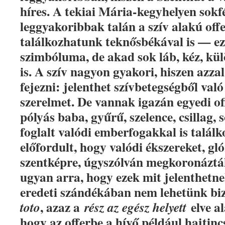
híres. A tekiai Mária-kegyhelyen sokfél
leggyakoribbak talán a szív alakú off
találkozhatunk teknősbékával is — e
szimbóluma, de akad sok láb, kéz, kül
is. A szív nagyon gyakori, hiszen azza
fejezni: jelenthet szívbetegségből való 
szerelmet. De vannak igazán egyedi off
pólyás baba, gyűrű, szelence, csillag,
foglalt valódi emberfogakkal is talál
előfordult, hogy valódi ékszereket, gl
szentképre, úgyszólván megkoronázták
ugyan arra, hogy ezek mit jelenthetn
eredeti szándékában nem lehetünk bi
, azaz a
elve al
toto
rész az egész helyett
hogy az offerbe a hívő például hajtincs