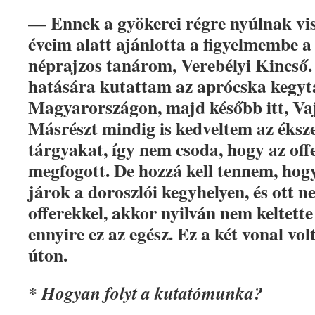
— Ennek a gyökerei régre nyúlnak vi
éveim alatt ajánlotta a figyelmembe a
néprajzos tanárom, Verebélyi Kincső.
hatására kutattam az aprócska kegyt
Magyarországon, majd később itt, Va
Másrészt mindig is kedveltem az éksze
tárgyakat, így nem csoda, hogy az off
megfogott. De hozzá kell tennem, hog
járok a doroszlói kegyhelyen, és ott 
offerekkel, akkor nyilván nem keltette
ennyire ez az egész. Ez a két vonal volt
úton.
* Hogyan folyt a kutatómunka?