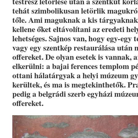
testrész letörlése után a szentkút kor
tehát szimbolikusan letörlik magukró
tőle. Ami maguknak a kis tárgyaknak a
kellene őket eltávolítani az eredeti he
lehetséges. Sajnos van, hogy egy-egy 
vagy egy szentkép restaurálása után n
offereket. De olyan esetek is vannak, 
elkerülni: a bajai ferences templom pél
ottani hálatárgyak a helyi múzeum g
kerültek, és ma is megtekinthetők. Pra
pedig a belgrádi szerb egyházi múze
offereket.