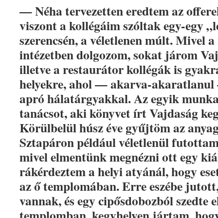
— Néha tervezetten eredtem az offer
viszont a kollégáim szóltak egy-egy „
szerencsén, a véletlenen múlt. Mivel
intézetben dolgozom, sokat járom Vajd
illetve a restaurátor kollégák is gyak
helyekre, ahol — akarva-akaratlanul
apró hálatárgyakkal. Az egyik munka
tanácsot, aki könyvet írt Vajdaság keg
Körülbelül húsz éve gyűjtöm az anya
Sztapáron például véletlenül futottam
mivel elmentünk megnézni ott egy kiáll
rákérdeztem a helyi atyánál, hogy ese
az ő templomában. Erre eszébe jutott,
vannak, és egy cipősdobozból szedte e
templomban, kegyhelyen jártam, hogy