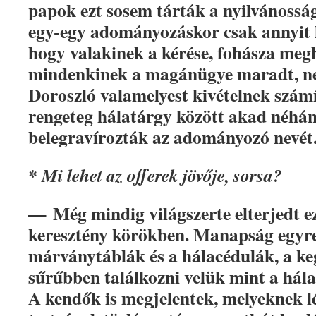
papok ezt sosem tárták a nyilvánosság 
egy-egy adományozáskor csak annyit
hogy valakinek a kérése, fohásza megh
mindenkinek a magánügye maradt, n
Doroszló valamelyest kivételnek számí
rengeteg hálatárgy között akad néhán
belegravírozták az adományozó nevét
* Mi lehet az offerek jövője, sorsa?
—
Még mindig világszerte elterjedt ez
keresztény körökben. Manapság egyr
márványtáblák és a hálacédulák, a ke
sűrűbben találkozni velük mint a hála
A kendők is megjelentek, melyeknek l