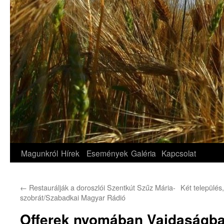
Magunkról
Hírek
Események
Galéria
Kapcsolat
←
Restaurálják a doroszlói Szentkút Szűz Mária-
Két település
szobrát/Szabadkai Magyar Rádió
Offerek nyomában Vajdaságba