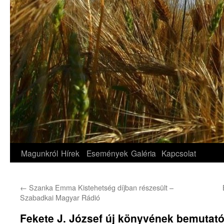
Magunkról
Hírek
Események
Galéria
Kapcsolat
←
Szanka Emma Kistehetség díjban részesült –
Szabadkai Magyar Rádió
Fekete J. József új könyvének bemuta