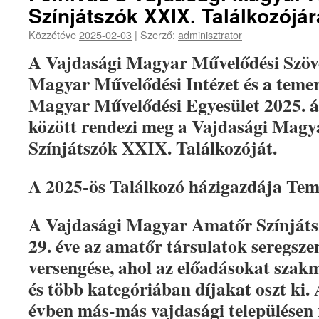
Színjátszók XXIX. Találkozójár
Közzétéve
2025-02-03
|
Szerző:
adminisztrator
A Vajdasági Magyar Művelődési Szöve
Magyar Művelődési Intézet és a temer
Magyar Művelődési Egyesület 2025. ápr
között rendezi meg a Vajdasági Mag
Színjátszók XXIX. Találkozóját.
A 2025-ös Találkozó házigazdája Tem
A Vajdasági Magyar Amatőr Színjáts
29. éve az amatőr társulatok seregsze
versengése, ahol az előadásokat szakm
és több kategóriában díjakat oszt ki.
évben más-más vajdasági településen 