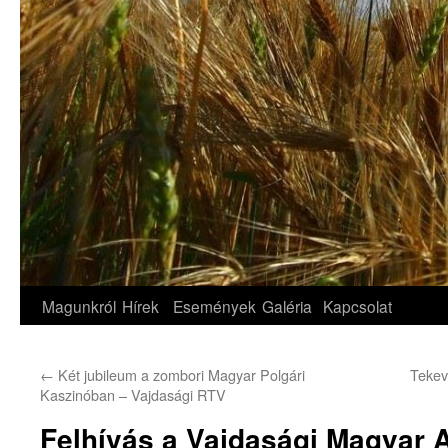
Magunkról
Hírek
Események
Galéria
Kapcsolat
←
Két jubileum a zombori Magyar Polgári
Tekev
Kaszinóban – Vajdasági RTV
Felhívás a Vajdasági Magyar 