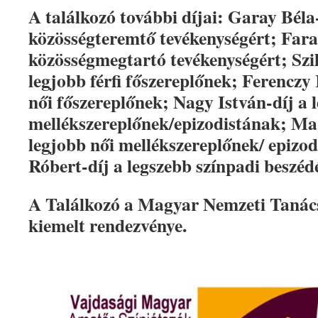
A találkozó további díjai: Garay Béla
közösségteremtő tevékenységért; Far
közösségmegtartó tevékenységért; Szil
legjobb férfi főszereplőnek; Ferenczy 
női főszereplőnek; Nagy István-díj a l
mellékszereplőnek/epizodistának; Mag
legjobb női mellékszereplőnek/ epizo
Róbert-díj a legszebb színpadi beszéd
A Találkozó a Magyar Nemzeti Tanács
kiemelt rendezvénye.