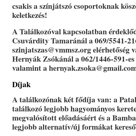
csakis a színjátszó csoportoknak kös
keletkezés!
A Találkozóval kapcsolatban érdeklőd
Csuvárdity Tamaránál a 069/5541-21
szinjatszas@vmmsz.org elérhetőség v
Hernyák Zsókánál a 062/1446-591-es 
valamint a hernyak.zsoka@gmail.com
Díjak
A találkozónak két fődíja van: a Pata
találkozó legjobb hagyományos keret
megvalósított előadásáért és a Bamba
legjobb alternatív/új formákat kereső