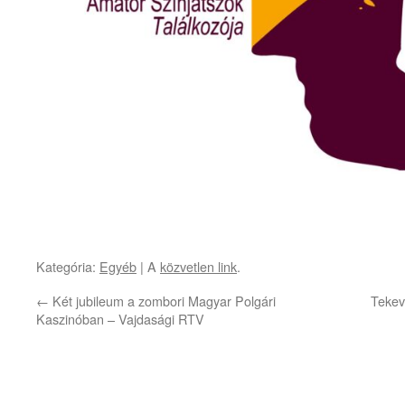
Kategória:
Egyéb
| A
közvetlen link
.
←
Két jubileum a zombori Magyar Polgári
Tekev
Kaszinóban – Vajdasági RTV