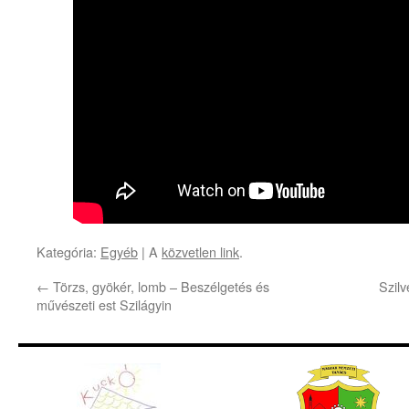
Kategória:
Egyéb
| A
közvetlen link
.
←
Törzs, gyökér, lomb – Beszélgetés és
Szil
művészeti est Szilágyin