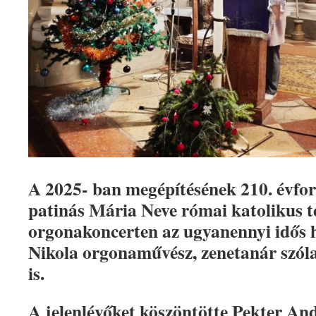
A 2025- ban megépítésének 210. évfor
patinás Mária Neve római katolikus 
orgonakoncerten az ugyanennyi idős 
Nikola orgonaművész, zenetanár szóla
is.
A jelenlévőket köszöntötte Pekter An