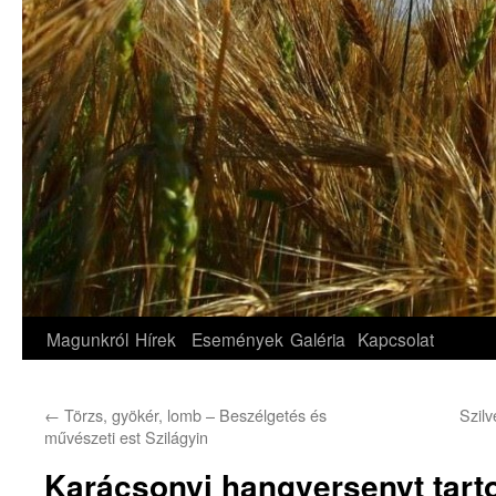
Magunkról
Hírek
Események
Galéria
Kapcsolat
←
Törzs, gyökér, lomb – Beszélgetés és
Szil
művészeti est Szilágyin
Karácsonyi hangversenyt tarto