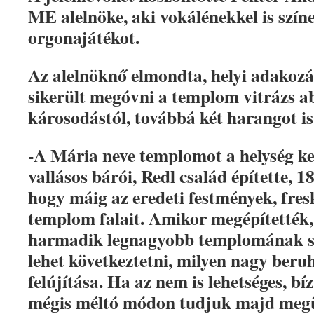
ME alelnöke, aki vokálénekkel is színe
orgonajátékot.
Az alelnöknő elmondta, helyi adakozás
sikerült megóvni a templom vitrázs ab
károsodástól, továbbá két harangot i
-A Mária neve templomot a helység ke
vallásos bárói, Redl család építette, 1
hogy máig az eredeti festmények, fresk
templom falait. Amikor megépítették,
harmadik legnagyobb templomának sz
lehet következtetni, milyen nagy beruh
felújítása. Ha az nem is lehetséges, b
mégis méltó módon tudjuk majd megü