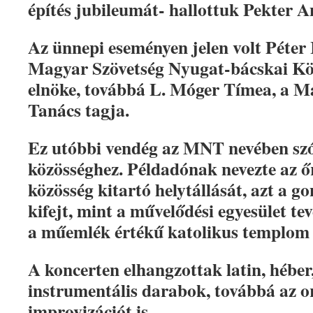
építés jubileumát- hallottuk Pekter 
Az ünnepi eseményen jelen volt Péter 
Magyar Szövetség Nyugat-bácskai Kör
elnöke, továbbá L. Móger Tímea, a 
Tanács tagja.
Ez utóbbi vendég az MNT nevében szó
közösséghez. Példadónak nevezte az őr
közösség kitartó helytállását, azt a g
kifejt, mint a művelődési egyesület te
a műemlék értékű katolikus templom
A koncerten elhangzottak latin, hébe
instrumentális darabok, továbbá az 
improvizációt is.