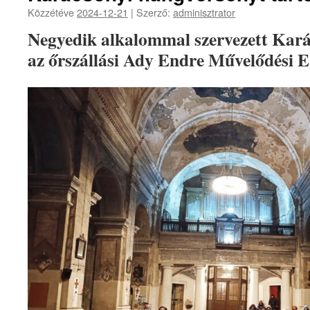
Közzétéve
2024-12-21
|
Szerző:
adminisztrator
Negyedik alkalommal szervezett Kará
az őrszállási Ady Endre Művelődési E