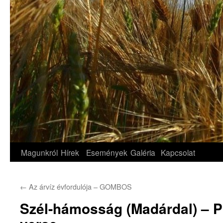
Magunkról
Hírek
Események
Galéria
Kapcsolat
←
Az árvíz évfordulója – GOMBOS
Szél-hámosság (Madárdal) – P