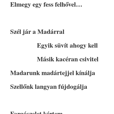
Elmegy egy fess felhővel…
Szél jár a Madárral
Egyik süvít ahogy kell
Másik kacéran csivitel
Madarunk madártejjel kínálja
Szellőnk langyan fújdogálja
Forgószelet kértem