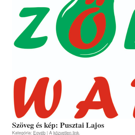
Szöveg és kép: Pusztai Lajos
Kategória:
Egyéb
| A
közvetlen link
.