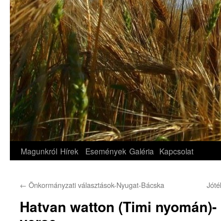
Magunkról
Hírek
Események
Galéria
Kapcsolat
←
Önkormányzati választások-Nyugat-Bácska
Jóté
Hatvan watton (Timi nyomán)- 