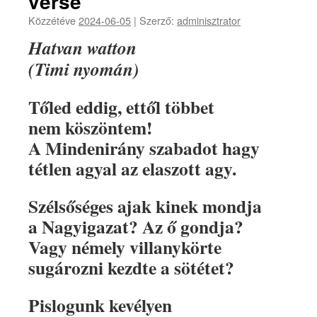
verse
Közzétéve
2024-06-05
|
Szerző:
adminisztrator
Hatvan watton
(Timi nyomán)
Tőled eddig, ettől többet
nem köszöntem!
A Mindenirány szabadot hagy
tétlen agyal az elaszott agy.
Szélsőséges ajak kinek mondja
a Nagyigazat? Az ő gondja?
Vagy némely villanykörte
sugározni kezdte a sötétet?
Pislogunk kevélyen