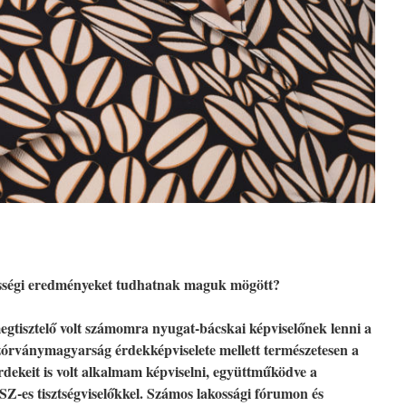
özösségi eredményeket tudhatnak maguk mögött?
tisztelő volt számomra nyugat-bácskai képviselőnek lenni a
zórványmagyarság érdekképviselete mellett természetesen a
dekeit is volt alkalmam képviselni, együttműködve a
-es tisztségviselőkkel. Számos lakossági fórumon és