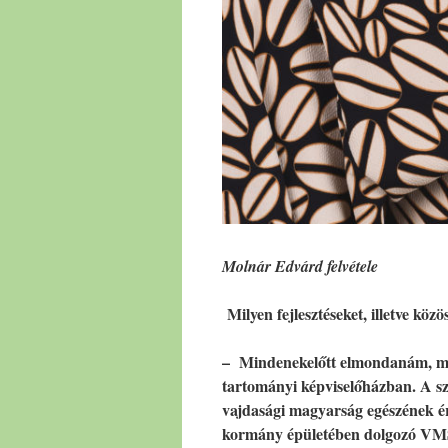
Molnár Edvárd felvétele
Milyen fejlesztéseket, illetve k
– Mindenekelőtt elmondanám, meg
tartományi képviselőházban. A s
vajdasági magyarság egészének ér
kormány épületében dolgozó VMSZ