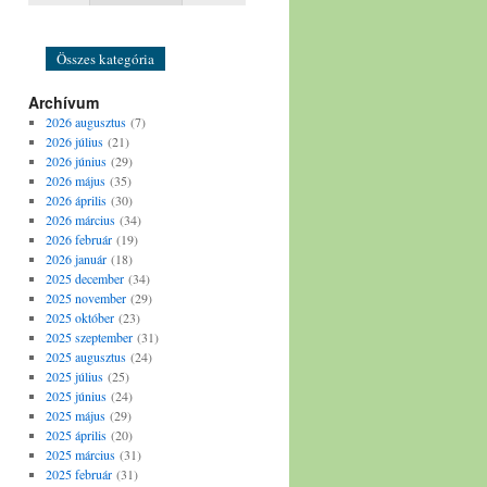
Bál
Színház
Összes kategória
Archívum
2026 augusztus
(7)
2026 július
(21)
2026 június
(29)
2026 május
(35)
2026 április
(30)
2026 március
(34)
2026 február
(19)
2026 január
(18)
2025 december
(34)
2025 november
(29)
2025 október
(23)
2025 szeptember
(31)
2025 augusztus
(24)
2025 július
(25)
2025 június
(24)
2025 május
(29)
2025 április
(20)
2025 március
(31)
2025 február
(31)