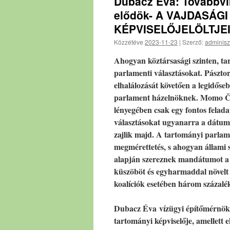
Dubacz Éva: Továbbvin
elődök- A VAJDASÁ
KÉPVISELŐJELÖLTJEI
Közzétéve
2023-11-23
|
Szerző:
adminisz
Ahogyan köztársasági szinten, tar
parlamenti választásokat. Pászto
elhalálozását követően a legidőse
parlament házelnöknek. Momo Čo
lényegében csak egy fontos feladat
választásokat ugyanarra a dátumr
zajlik majd. A tartományi parlame
megmérettetés, s ahogyan állami szi
alapján szereznek mandátumot a k
küszöböt és egyharmaddal növelt 
koalíciók esetében három százalé
Dubacz Éva vízügyi építőmérnök
tartományi képviselője, amellett e