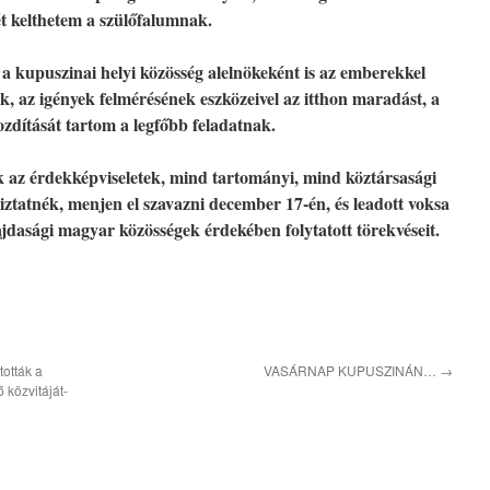
rét kelthetem a szülőfalumnak.
 a kupuszinai helyi közösség alelnökeként is az emberekkel
 az igények felmérésének eszközeivel az itthon maradást, a
zdítását tartom a legfőbb feladatnak.
k az érdekképviseletek, mind tartományi, mind köztársasági
biztatnék, menjen el szavazni december 17-én, és leadott voksa
dasági magyar közösségek érdekében folytatott törekvéseit.
tották a
VASÁRNAP KUPUSZINÁN…
→
 közvitáját-