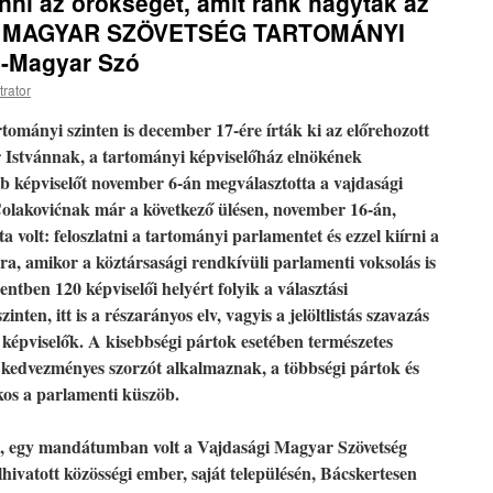
ni az örökséget, amit ránk hagytak az
GI MAGYAR SZÖVETSÉG TARTOMÁNYI
-Magyar Szó
trator
tományi szinten is december 17-ére írták ki az előrehozott
r Istvánnak, a tartományi képviselőház elnökének
bb képviselőt november 6-án megválasztotta a vajdasági
lakovićnak már a következő ülésen, november 16-án,
a volt: feloszlatni a tartományi parlamentet és ezzel kiírni a
a, amikor a köztársasági rendkívüli parlamenti voksolás is
ntben 120 képviselői helyért folyik a választási
nten, itt is a részarányos elv, vagyis a jelöltlistás szavazás
épviselők. A kisebbségi pártok esetében természetes
kedvezményes szorzót alkalmaznak, a többségi pártok és
kos a parlamenti küszöb.
, egy mandátumban volt a Vajdasági Magyar Szövetség
lhivatott közösségi ember, saját településén, Bácskertesen