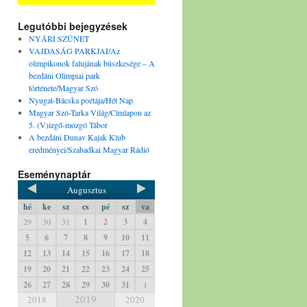
Legutóbbi bejegyzések
NYÁRI SZÜNET
VAJDASÁG PARKJAI/Az
olimpikonok falujának büszkesége – A
bezdáni Olimpiai park
története/Magyar Szó
Nyugat-Bácska poétája/Hét Nap
Magyar Szó-Tarka Világ/Címlapon az
5. (V)izgő-mozgó Tábor
A bezdáni Dunav Kajak Klub
eredményei/Szabadkai Magyar Rádió
Eseménynaptár
Augusztus
hé
ke
sz
cs
pé
sz
va
29
30
31
1
2
3
4
5
6
7
8
9
10
11
12
13
14
15
16
17
18
19
20
21
22
23
24
25
26
27
28
29
30
31
1
2019
2018
2020