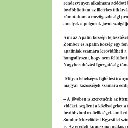
rendezvényen alkalmam adódott b
továbbítottam az illetékes titkárs
rámutattam a mezőgazdasági progr
amelyek a polgárok javát szolgálj
Ami az Apatin községi fejlesztése
Zombor és Apatin község egy fonto
apatiniak számára lerövidítheti a 
hangsúlyozni, hogy nem felújított 
Nagyberuházási Igazgatóság támog
Milyen lehetséges fejlődési irányo
magyar közösségek számára eddigi
– A jövőben is szeretnénk az itte
vidéket, segíteni a közösségeket 
továbbvinni az örökséget, amit r
Sándor Művelődési Egyesület szín
is. Az eredeti kupuszinai mákos r