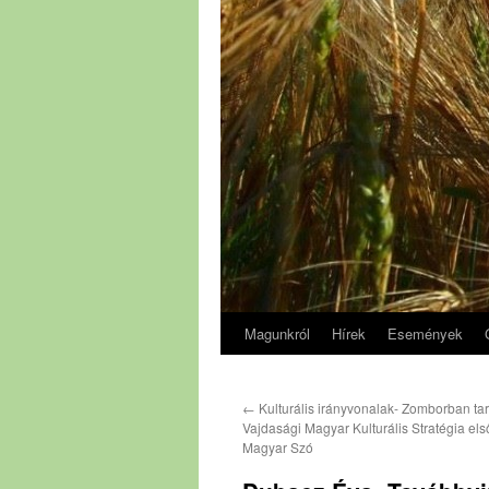
Magunkról
Hírek
Események
←
Kulturális irányvonalak- Zomborban tar
Vajdasági Magyar Kulturális Stratégia első
Magyar Szó