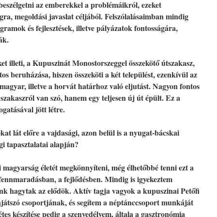
eszélgetni az emberekkel a problémáikról, ezeket
ágra, megoldási javaslat céljából. Felszólalásaimban mindig
amok és fejlesztések, illetve pályázatok fontosságára,
ák.
ket illeti, a Kupuszinát Monostorszeggel összekötő útszakasz,
s beruházása, hiszen összeköti a két települést, ezenkívül az
magyar, illetve a horvát határhoz való eljutást. Nagyon fontos
szakaszról van szó, hanem egy teljesen új út épült. Ez a
atásával jött létre.
kat lát előre a vajdasági, azon belül is a nyugat-bácskai
 tapasztalatai alapján?
ni magyarság életét megkönnyíteni, még élhetőbbé tenni ezt a
a fennmaradásban, a fejlődésben. Mindig is igyekeztem
ánk hagytak az elődök. Aktív tagja vagyok a kupuszinai Petőfi
játszó csoportjának, és segítem a néptánccsoport munkáját
étes készítése pedig a szenvedélyem, általa a gasztronómia