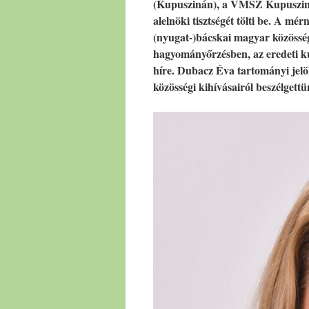
(Kupuszinán), a VMSZ Kupuszinai
alelnöki tisztségét tölti be. A mé
(nyugat-)bácskai magyar közössége
hagyományőrzésben, az eredeti kup
híre. Dubacz Éva tartományi jelöl
közösségi kihívásairól beszélgettü