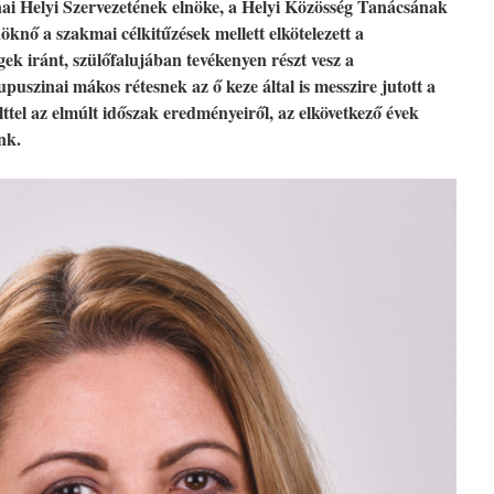
 Helyi Szervezetének elnöke, a Helyi Közösség Tanácsának
rnöknő a szakmai célkitűzések mellett elkötelezett a
k iránt, szülőfalujában tevékenyen részt vesz a
uszinai mákos rétesnek az ő keze által is messzire jutott a
ttel az elmúlt időszak eredményeiről, az elkövetkező évek
nk.