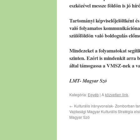
eszközével messze földön is jó hí
Tartományi képviselőjelöltként és
való folyamatos kommunikációnak,
szülőföldön való boldogulás előmo
Mindezeket a folyamatokat segíti
szinten. Ezért is mindenkit arra 
által támogassa a VMSZ-nek a vaj
LMT- Magyar Szó
Kategória:
Egyéb
| A
közvetlen link
.
←
Kulturális irányvonalak- Zomborban tar
Vajdasági Magyar Kulturális Stratégia első
Magyar Szó