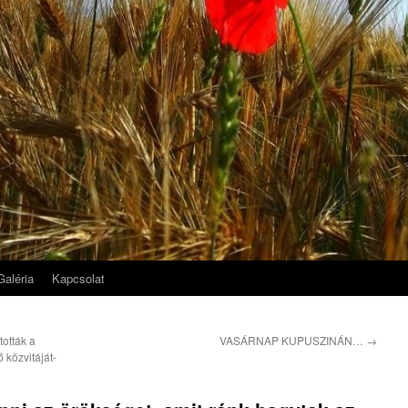
Galéria
Kapcsolat
tották a
VASÁRNAP KUPUSZINÁN…
→
 közvitáját-