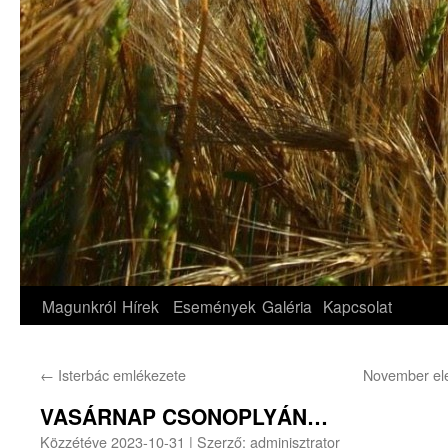
Magunkról
Hírek
Események
Galéria
Kapcsolat
←
Isterbác emlékezete
November ele
VASÁRNAP CSONOPLYÁN…
Közzétéve
2023-10-31
|
Szerző:
adminisztrator