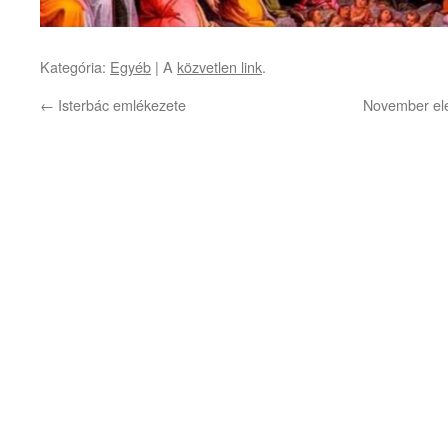
Kategória:
Egyéb
| A
közvetlen link
.
←
Isterbác emlékezete
November ele