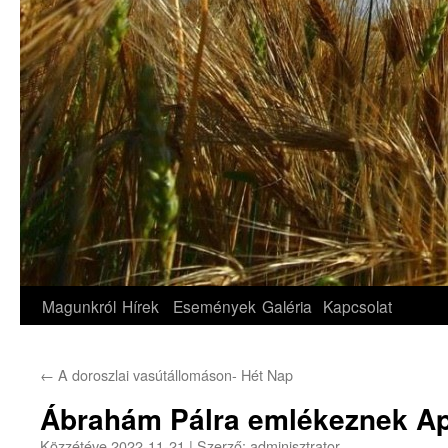
Magunkról
Hírek
Események
Galéria
Kapcsolat
←
A doroszlai vasútállomáson- Hét Nap
Ábrahám Pálra emlékeznek Ap
Közzétéve
2022-11-21
|
Szerző:
adminisztrator