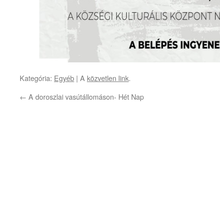
Kategória:
Egyéb
| A
közvetlen link
.
←
A doroszlai vasútállomáson- Hét Nap