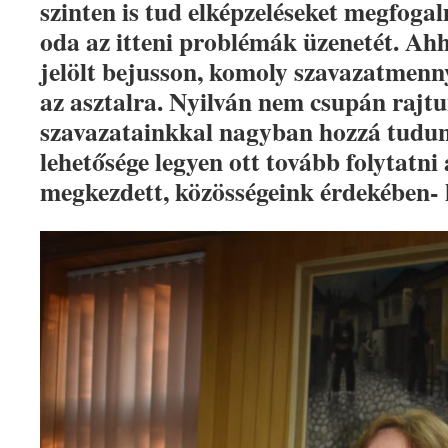
szinten is tud elképzeléseket megfogal
oda az itteni problémák üzenetét. Ah
jelölt bejusson, komoly szavazatmenny
az asztalra. Nyilván nem csupán rajt
szavazatainkkal nagyban hozzá tudun
lehetősége legyen ott tovább folytatni
megkezdett, közösségeink érdekében- 