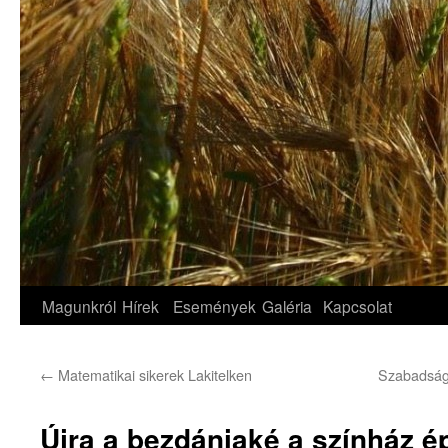
Magunkról
Hírek
Események
Galéria
Kapcsolat
←
Matematikai sikerek Lakitelken
Szabadság
Újra a bezdániaké a színház é