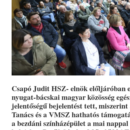
Csapó Judit HSZ- elnök előljáróban e
nyugat-bácskai magyar közösség egé
jelentőségű bejelentést tett, miszeri
Tanács és a VMSZ hathatós támogat
a bezdáni színházépület a mai nappal 