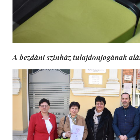
A bezdáni színház tulajdonjogának al