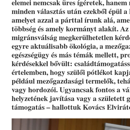
elemei nemcsak üres ígéretek, hanem 
minden választás után ezekből épül a 
amelyet azzal a párttal írunk alá, ame
többség és amely kormányt alakít. Az 
migránsválság megkerülhetetlen kérd
egyre aktuálisabb ökológia, a mezőga
egészségügy és más témák mellett, pr
kérdésekkel bővült: családtámogatáss
értelemben, hogy szülői pótlékot kapj
például mezőgazdasági termelők, tehá
vagy hordozói. Ugyancsak fontos a vá
helyzetének javítása vagy a született
támogatás – hallottuk Kovács Elvirát