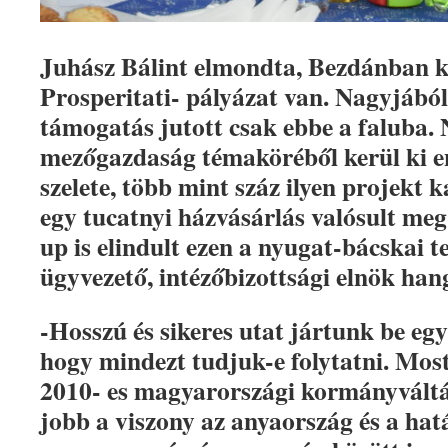
Juhász Bálint elmondta, Bezdánban kö
Prosperitati- pályázat van. Nagyjából
támogatás jutott csak ebbe a faluba. 
mezőgazdaság témaköréből kerül ki e
szelete, több mint száz ilyen projekt 
egy tucatnyi házvásárlás valósult meg 
up is elindult ezen a nyugat-bácskai t
ügyvezető, intézőbizottsági elnök han
-Hosszú és sikeres utat jártunk be egy
hogy mindezt tudjuk-e folytatni. Most,
2010- es magyarországi kormányváltá
jobb a viszony az anyaország és a hatá