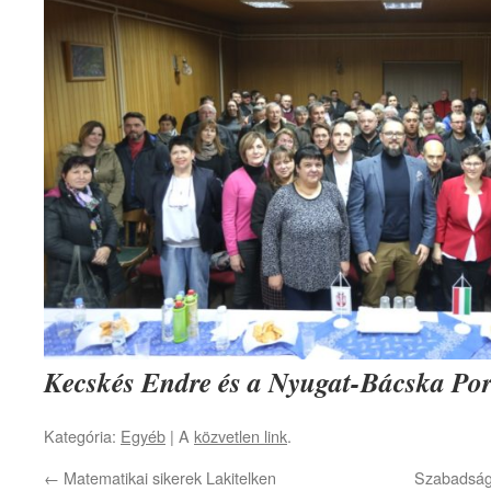
Kecskés Endre és a Nyugat-Bácska Port
Kategória:
Egyéb
| A
közvetlen link
.
←
Matematikai sikerek Lakitelken
Szabadság