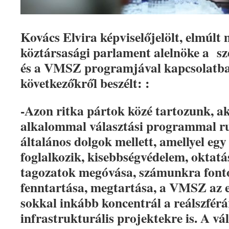
Kovács Elvira képviselőjelölt, elmúl
köztársasági parlament alelnöke a sz
és a VMSZ programjával kapcsolatba
következőkről beszélt: :
-Azon ritka pártok közé tartozunk, a
alkalommal választási programmal ru
általános dolgok mellett, amellyel egy
foglalkozik, kisebbségvédelem, oktatá
tagozatok megóvása, számunkra font
fenntartása, megtartása, a VMSZ az 
sokkal inkább koncentrál a reálszférá
infrastrukturális projektekre is. A v