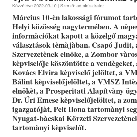
Közzétéve
2022-03-10
|
Szerző:
adminisztrator
Március 10-èn lakossági fórumot tar
Helyi közösség nagytermében. A nèpe
informàciókat kapott a közelgő magya
választások tèmàjàban. Csapó Judit,
Szervezetènek elnöke, a Zombor vàrosi
kèpviselője köszöntötte a vendègeket, 
Kovács Elvira kèpviselő jelöltet, a V
Bálint kèpviselőjelöltet, a VMSZ Int
elnökèt, a Prosperitati Alapítvàny üg
Dr. Úri Emese kèpviselőjelöltet, a z
igazgatójàt, Pelt Ilona tartomànyi s
Nyugat-bàcskai Körzeti Szervezetène
tartomànyi kèpviselőt.