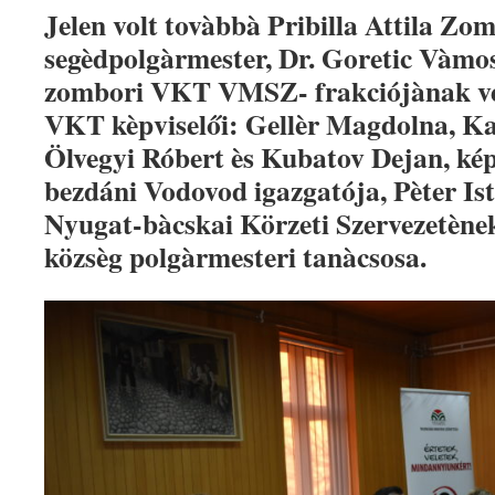
Jelen volt tovàbbà Pribilla Attila Zo
segèdpolgàrmester, Dr. Goretic Vàmos
zombori VKT VMSZ- frakciójànak vez
VKT kèpviselői: Gellèr Magdolna, Ka
Ölvegyi Róbert ès Kubatov Dejan, képv
bezdáni Vodovod igazgatója, Pèter I
Nyugat-bàcskai Körzeti Szervezetènek
közsèg polgàrmesteri tanàcsosa.