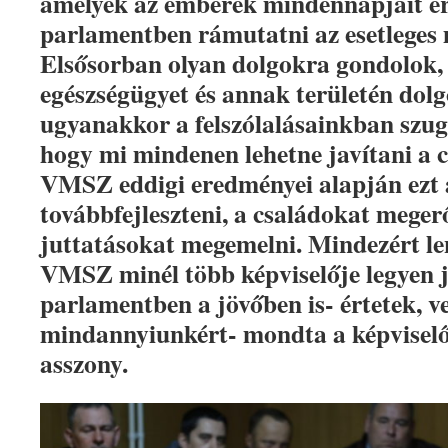
amelyek az emberek mindennapjait éri
parlamentben rámutatni az esetleges
Elsősorban olyan dolgokra gondolok,
egészségügyet és annak területén dolg
ugyanakkor a felszólalásainkban szugg
hogy mi mindenen lehetne javítani a c
VMSZ eddigi eredményei alapján ezt a
továbbfejleszteni, a családokat megerő
juttatásokat megemelni. Mindezért le
VMSZ minél több képviselője legyen j
parlamentben a jövőben is- értetek, ve
mindannyiunkért- mondta a képviselőj
asszony.