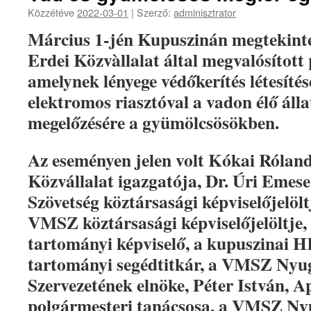
Közzétéve
2022-03-01
|
Szerző:
adminisztrator
Március 1-jén Kupuszinán megtekinte
Erdei Közvàllalat által megvalósított
amelynek lényege védőkerítés létesítés
elektromos riasztóval a vadon élő áll
megelőzésére a gyümölcsösökben.
Az eseményen jelen volt Kókai Róland
Közvállalat igazgatója, Dr. Úri Emes
Szövetség köztársasági képviselőjelölt
VMSZ köztársasági képviselőjelöltje
tartományi képviselő, a kupuszinai HK
tartományi segédtitkár, a VMSZ Nyug
Szervezetének elnöke, Péter István, A
polgármesteri tanácsosa, a VMSZ Ny