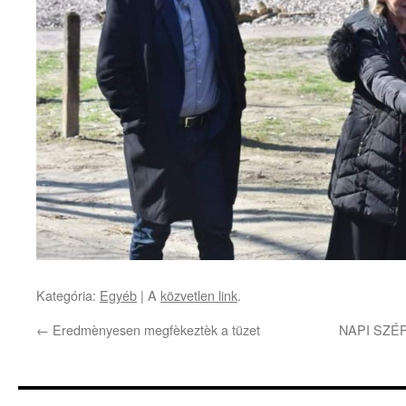
Kategória:
Egyéb
| A
közvetlen link
.
←
Eredmènyesen megfèkeztèk a tüzet
NAPI SZÉP- 