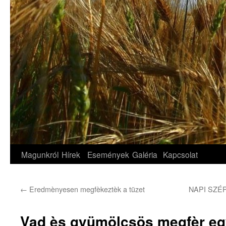
Magunkról
Hírek
Események
Galéria
Kapcsolat
←
Eredmènyesen megfèkeztèk a tüzet
NAPI SZÉP- 
Vad ès gyümölcsös megfèr eg