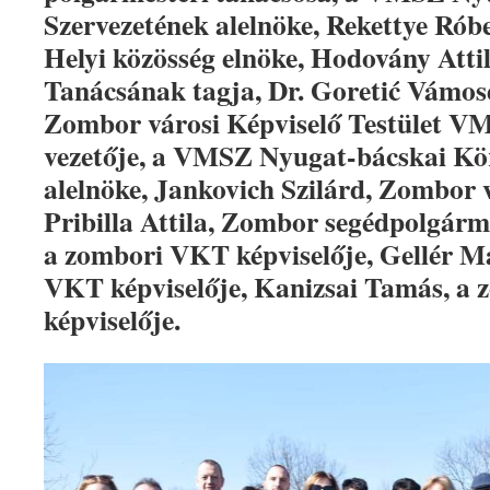
Szervezetének alelnöke, Rekettye Róbe
Helyi közösség elnöke, Hodovány Atti
Tanácsának tagja, Dr. Goretić Vámos
Zombor városi Képviselő Testület V
vezetője, a VMSZ Nyugat-bácskai Kör
alelnöke, Jankovich Szilárd, Zombor v
Pribilla Attila, Zombor segédpolgárm
a zombori VKT képviselője, Gellér M
VKT képviselője, Kanizsai Tamás, 
képviselője.