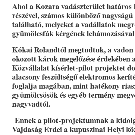
Ahol a Kozara vadászterület határos 
részével, számos különböző nagyságú
található, melyeket a vadállatok meg
gyümölcsfák kérgének lehámozásával
Kókai Rolandtól megtudtuk, a vadon él
okozott károk megelőzése érdekében 
Közvállalat kísérlet-pilot projektet d
alacsony feszültségű elektromos keríté
foglalja magában, mint hatékony rias
gyümölcsösök és egyéb termény megvé
nagyvadtól.
Ennek a pilot-projektumnak a kidolg
Vajdaság Erdei a kupuszinai Helyi kö