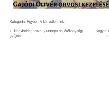
Kategória:
Egyéb
| A
közvetlen link
.
←
Nagyboldogasszony ünnepe és jótékonysági
Nagybol
gyűjtés
d