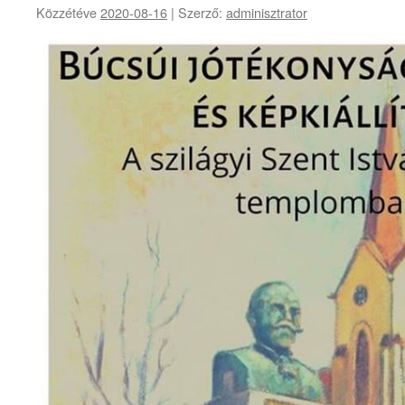
Közzétéve
2020-08-16
|
Szerző:
adminisztrator