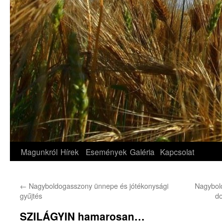
Magunkról
Hírek
Események
Galéria
Kapcsolat
←
Nagyboldogasszony ünnepe és jótékonysági
Nagybol
gyűjtés
d
SZILÁGYIN hamarosan…