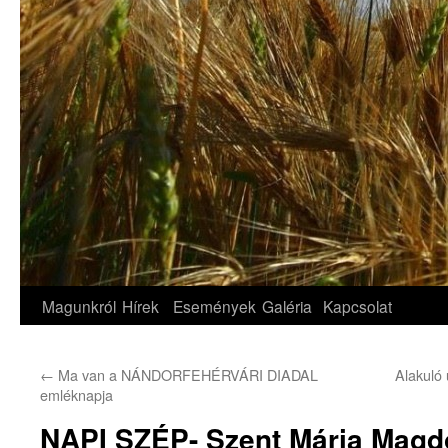
Magunkról
Hírek
Események
Galéria
Kapcsolat
←
Ma van a NÁNDORFEHÉRVÁRI DIADAL
Alakuló
emléknapja
NAPI SZÉP- Szent Mária Magdo