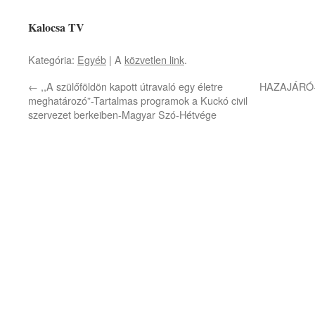
Kalocsa TV
Kategória:
Egyéb
| A
közvetlen link
.
←
,,A szülőföldön kapott útravaló egy életre
HAZAJÁRÓ-Ny
meghatározó”-Tartalmas programok a Kuckó civil
szervezet berkeiben-Magyar Szó-Hétvége