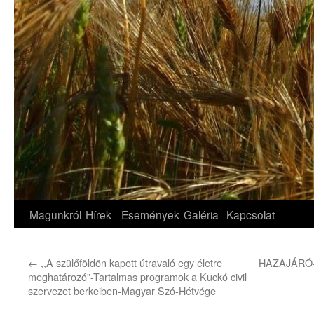
Magunkról
Hírek
Események
Galéria
Kapcsolat
←
,,A szülőföldön kapott útravaló egy életre
HAZAJÁRÓ-Ny
meghatározó”-Tartalmas programok a Kuckó civil
szervezet berkeiben-Magyar Szó-Hétvége