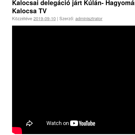
Kalocsai delegáció járt Kúlán- Hagyom
Kalocsa TV
Közzétéve
2019-09-10
|
Szerző:
adminisztrator