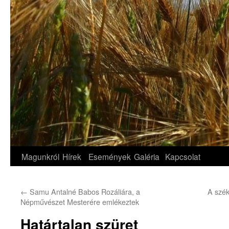
Magunkról
Hírek
Események
Galéria
Kapcsolat
←
Samu Antalné Babos Rozáliára, a
A szék
Népművészet Mesterére emlékeztek
Határtalan szüret