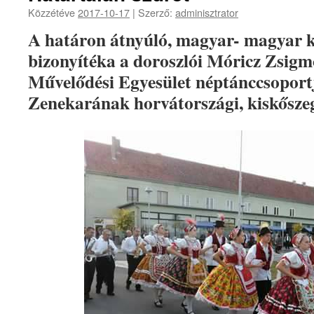
Közzétéve
2017-10-17
|
Szerző:
adminisztrator
A határon átnyúló, magyar- magyar k
bizonyítéka a doroszlói Móricz Zsi
Művelődési Egyesület néptánccsoport
Zenekarának horvátországi, kiskőszegi