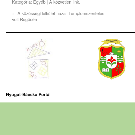
Kategória:
Egyéb
| A
közvetlen link
.
←
A közösségi lelkület háza- Templomszentelés
volt Regőcén
Nyugat-Bácska Portál