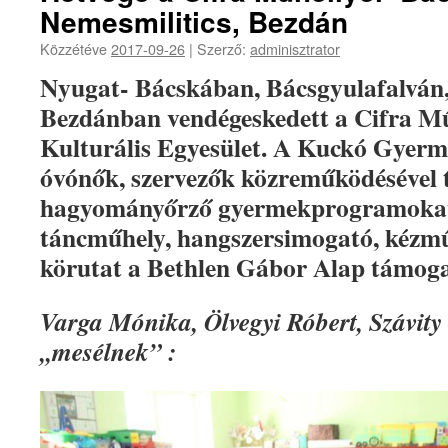
Nemesmilitics, Bezdán
Közzétéve
2017-09-26
|
Szerző:
adminisztrator
Nyugat- Bácskában, Bácsgyulafalván,
Bezdánban vendégeskedett a Cifra M
Kulturális Egyesület. A Kuckó Gyerme
óvónők, szervezők közreműködésével 
hagyományőrző gyermekprogramokat.
táncműhely, hangszersimogató, kézmű
körutat a Bethlen Gábor Alap támoga
Varga Mónika, Ölvegyi Róbert, Szávity S
,,mesélnek” :