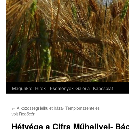
Magunkról
Hírek
Események
Galéria
Kapcsolat
←
A közösségi lelkület háza- Templomszentelés
volt Regőcén
Hétvége a Cifra Műhellyel- Bá