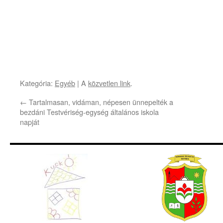
Kategória:
Egyéb
| A
közvetlen link
.
←
Tartalmasan, vidáman, népesen ünnepelték a
bezdáni Testvériség-egység általános iskola
napját