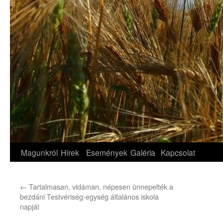
Magunkról
Hírek
Események
Galéria
Kapcsolat
←
Tartalmasan, vidáman, népesen ünnepelték a
bezdáni Testvériség-egység általános iskola
napját