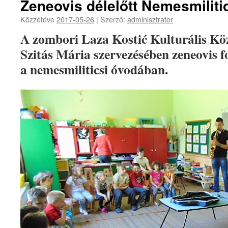
Zeneovis délelőtt Nemesmiliti
Közzétéve
2017-05-26
|
Szerző:
adminisztrator
A zombori Laza Kostić Kulturális K
Szitás Mária szervezésében zeneovis f
a nemesmiliticsi óvodában.