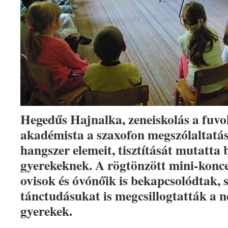
Hegedűs Hajnalka, zeneiskolás a fuvo
akadémista a szaxofon megszólaltatá
hangszer elemeit, tisztítását mutatta 
gyerekeknek. A rögtönzött mini-konc
ovisok és óvónőik is bekapcsolódtak, s
tánctudásukat is megcsillogtatták a n
gyerekek.