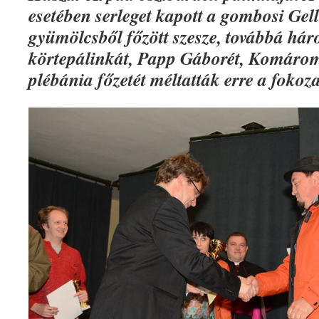
esetében serleget kapott a gombosi Gell
gyümölcsből főzött szesze, továbbá hár
körtepálinkát, Papp Gáborét, Komáromi
plébánia főzetét méltatták erre a fokoza