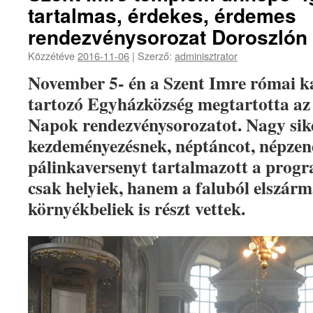
tartalmas, érdekes, érdemes
rendezvénysorozat Doroszlón
Közzétéve
2016-11-06
|
Szerző:
adminisztrator
November 5- én a Szent Imre római 
tartozó Egyházközség megtartotta az 
Napok rendezvénysorozatot. Nagy sike
kezdeményezésnek, néptáncot, népzenét
pálinkaversenyt tartalmazott a prog
csak helyiek, hanem a faluból elszárm
környékbeliek is részt vettek.