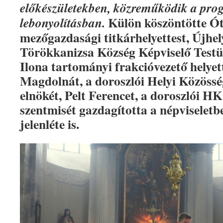
előkészületekben, közreműködik a pr
Külön köszöntötte Ót
lebonyolításban.
mezőgazdasági titkárhelyettest, Újhel
Törökkanizsa Község Képviselő Testül
Ilona tartományi frakcióvezető helyett
Magdolnát, a doroszlói Helyi Közöss
elnökét, Pelt Ferencet, a doroszlói HK
szentmisét gazdagította a népviseletbe
jelenléte is.