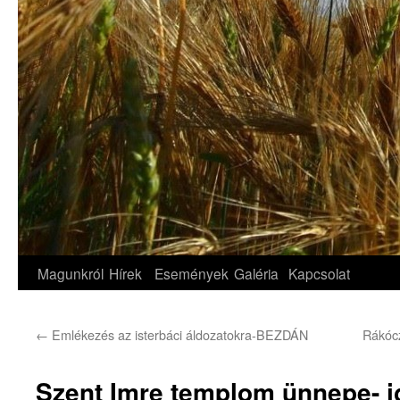
Magunkról
Hírek
Események
Galéria
Kapcsolat
←
Emlékezés az isterbáci áldozatokra-BEZDÁN
Rákócz
Szent Imre templom ünnepe- i