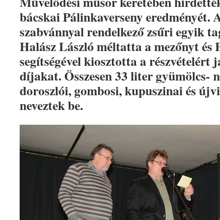
Művelődési műsor keretében hirdették
bácskai Pálinkaverseny eredményét. 
szabvánnyal rendelkező zsűri egyik ta
Halász László méltatta a mezőnyt és 
segítségével kiosztotta a részvételért j
díjakat. Összesen 33 liter gyümölcs- 
doroszlói, gombosi, kupuszinai és újv
neveztek be.