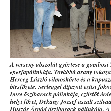
A verseny abszolút győztese a gombosi 
eperfapálinkája. Továbbá arany fokoza
Herceg László vilmoskörte és a kupusz
birsfőzete. Serleggel díjazott ezüst fok
Imre őszibarack pálinkája, ezüstöt érd
helyi főzet, Dékány József aszalt szilva
Huszár Árpád őszibarack pálinkája. A