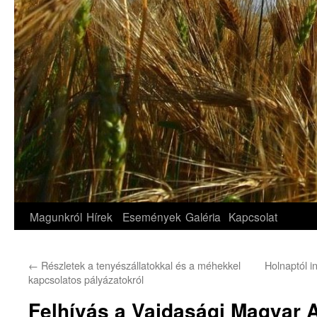
Magunkról
Hírek
Események
Galéria
Kapcsolat
←
Részletek a tenyészállatokkal és a méhekkel
Holnaptól i
kapcsolatos pályázatokról
Felhívás a Vajdasági Magyar 