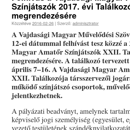
Színjátszók 2017. évi Találkoz
megrendezésére
Közzétéve
2016-02-26
|
Szerző:
adminisztrator
A Vajdasági Magyar Művelődési Szöve
12-ei dátummal felhívást tesz közzé a 
Magyar Amatőr Színjátszók XXII. Ta
megrendezésére. A találkozó tervezett
április 7–16. A Vajdasági Magyar Am
XXII. Találkozója társszervezői jogá
működő színjátszó csoportok, művelőd
jelentkezhetnek.
A pályázati beadványt, amelynek tartalm
képviselő jogi személyiség (egyesület, 
vezető testületének szándéknyilatkozatát