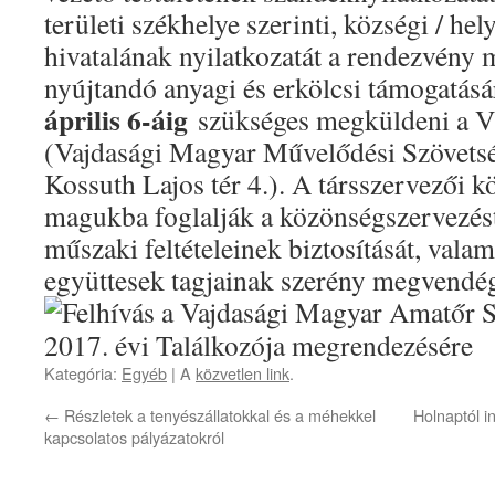
területi székhelye szerinti, községi / hel
hivatalának nyilatkozatát a rendezvény
nyújtandó anyagi és erkölcsi támogatásár
április 6-áig
szükséges megküldeni a
(Vajdasági Magyar Művelődési Szövets
Kossuth Lajos tér 4.). A társszervezői k
magukba foglalják a közönségszervezést
műszaki feltételeinek biztosítását, valam
együttesek tagjainak szerény megvendég
Kategória:
Egyéb
| A
közvetlen link
.
←
Részletek a tenyészállatokkal és a méhekkel
Holnaptól i
kapcsolatos pályázatokról