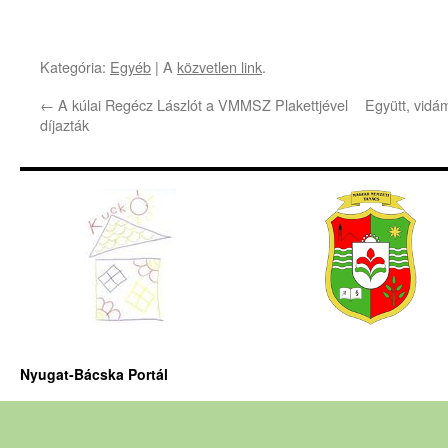
Kategória:
Egyéb
| A
közvetlen link
.
←
A kúlai Regécz Lászlót a VMMSZ Plakettjével
Együtt, vidá
díjazták
Nyugat-Bácska Portál