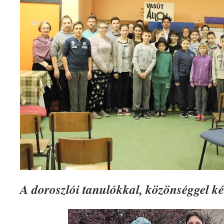
A doroszlói tanulókkal, közönséggel ké