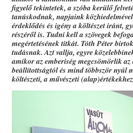
figyelő tekintetek, a szóba kerülő felvet
tanúskodnak, napjaink közhiedelmével 
érdeklődés és igény a költészet iránt, gy
részéről is. Tudni kell a szövegek befo
megértetésének titkát. Tóth Péter birt
tudásnak. Azt vallja, egyre közelebbinek 
amikor az emberiség megcsömörlik az
beállítottságtól és mind többször nyúl 
költészeti, a művészeti (alap)értékekhez,