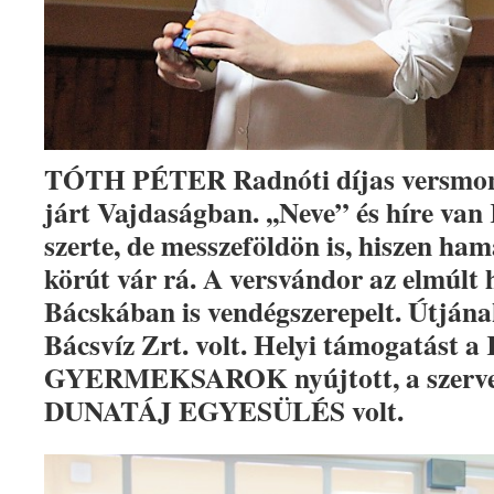
TÓTH PÉTER Radnóti díjas versmon
járt Vajdaságban. ,,Neve” és híre va
szerte, de messzeföldön is, hiszen ha
körút vár rá. A versvándor az elmúlt
Bácskában is vendégszerepelt. Útján
Bácsvíz Zrt. volt. Helyi támogatást
GYERMEKSAROK nyújtott, a szerve
DUNATÁJ EGYESÜLÉS volt.