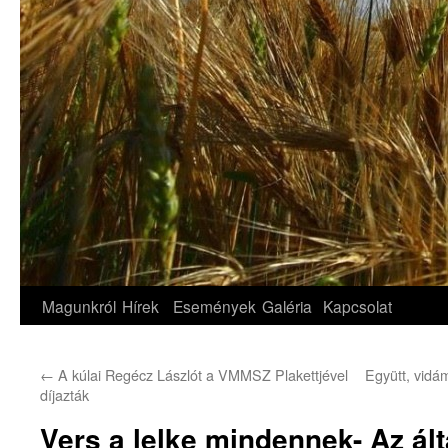
Magunkról
Hírek
Események
Galéria
Kapcsolat
←
A kúlai Regécz Lászlót a VMMSZ Plakettjével
Együtt, vidá
díjazták
Vers a lelke mindennek- Az ál