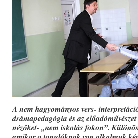
A nem hagyományos vers- interpretáció
drámapedagógia és az előadóművészet e
nézőket- ,,nem iskolás fokon”. Különös
amikor a tanulóknak van alkalmuk kér