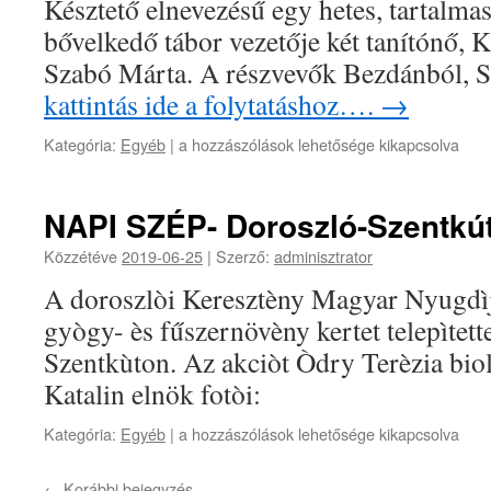
Késztető elnevezésű egy hetes, tartalma
bővelkedő tábor vezetője két tanítónő, K
Szabó Márta. A részvevők Bezdánból, S
kattintás ide a folytatáshoz….
→
Kategória:
Egyéb
|
a hozzászólások lehetősége kikapcsolva
NAPI SZÉP- Doroszló-Szentkú
Közzétéve
2019-06-25
|
Szerző:
adminisztrator
A doroszlòi Keresztèny Magyar Nyugdìja
gyògy- ès fűszernövèny kertet telepìtet
Szentkùton. Az akciòt Òdry Terèzia biol
Katalin elnök fotòi:
Kategória:
Egyéb
|
a hozzászólások lehetősége kikapcsolva
←
Korábbi bejegyzés