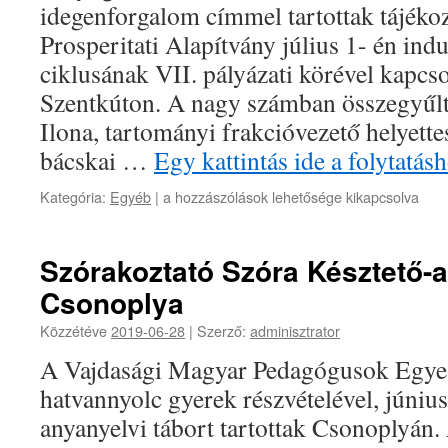
idegenforgalom címmel tartottak tájékoz
Prosperitati Alapítvány július 1- én indul
ciklusának VII. pályázati körével kapcs
Szentkúton. A nagy számban összegyűlt 
Ilona, tartományi frakcióvezető helyet
bácskai …
Egy kattintás ide a folytatá
Kategória:
Egyéb
|
a hozzászólások lehetősége kikapcsolva
Szórakoztató Szóra Késztető-a
Csonoplya
Közzétéve
2019-06-28
|
Szerző:
adminisztrator
A Vajdasági Magyar Pedagógusok Egyes
hatvannyolc gyerek részvételével, június
anyanyelvi tábort tartottak Csonoplyán.