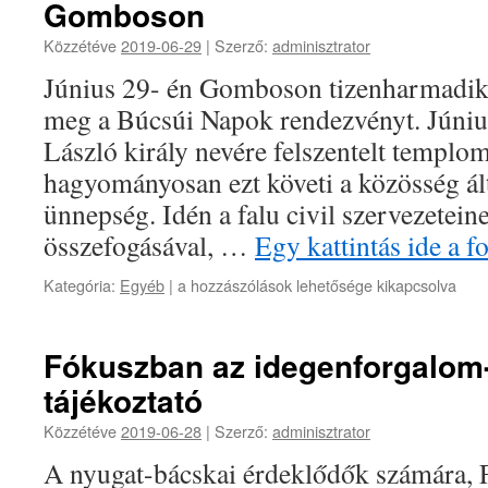
Gomboson
Közzétéve
2019-06-29
|
Szerző:
adminisztrator
Június 29- én Gomboson tizenharmadik 
meg a Búcsúi Napok rendezvényt. Június
László király nevére felszentelt templ
hagyományosan ezt követi a közösség ált
ünnepség. Idén a falu civil szervezetein
összefogásával, …
Egy kattintás ide a 
Kategória:
Egyéb
|
a hozzászólások lehetősége kikapcsolva
Fókuszban az idegenforgalom-
tájékoztató
Közzétéve
2019-06-28
|
Szerző:
adminisztrator
A nyugat-bácskai érdeklődők számára, 