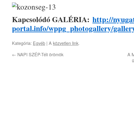
Kapcsolódó GALÉRIA:
http://nyuga
portal.info/wppg_photogallery/galler
Kategória:
Egyéb
| A
közvetlen link
.
←
NAPI SZÉP-Téli örömök
A 