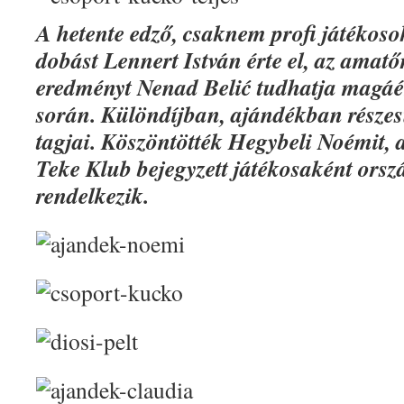
A hetente edző, csaknem profi játékoso
dobást Lennert István érte el, az amatő
eredményt Nenad Belić tudhatja magáé
során. Különdíjban, ajándékban részes
tagjai. Köszöntötték Hegybeli Noémit, 
Teke Klub bejegyzett játékosaként ors
rendelkezik.