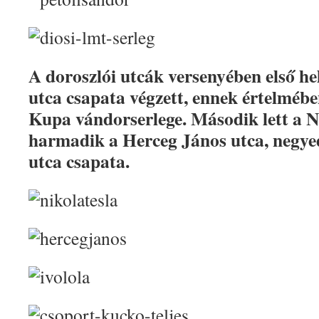
A doroszlói utcák versenyében első he
utca csapata végzett, ennek értelmébe
Kupa vándorserlege. Második lett a Ni
harmadik a Herceg János utca, negye
utca csapata.