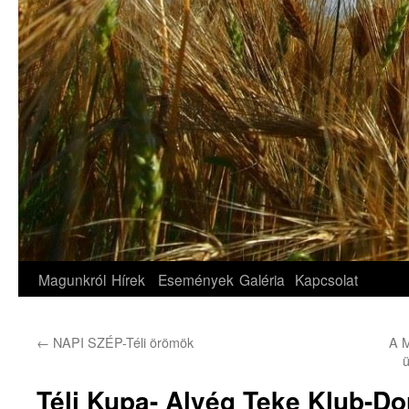
Magunkról
Hírek
Események
Galéria
Kapcsolat
←
NAPI SZÉP-Téli örömök
A 
Téli Kupa- Alvég Teke Klub-Do