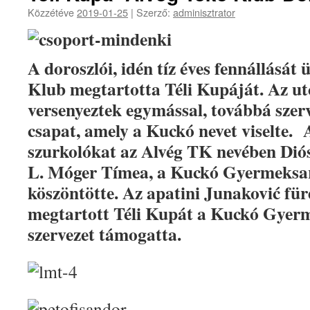
Közzétéve
2019-01-25
|
Szerző:
adminisztrator
A doroszlói, idén tíz éves fennállását
Klub megtartotta Téli Kupáját. Az ut
versenyeztek egymással, továbbá szerv
csapat, amely a Kuckó nevet viselte. 
szurkolókat az Alvég TK nevében Diós
L. Móger Tímea, a Kuckó Gyermeksa
köszöntötte. Az apatini Junaković für
megtartott Téli Kupát a Kuckó Gyerm
szervezet támogatta.