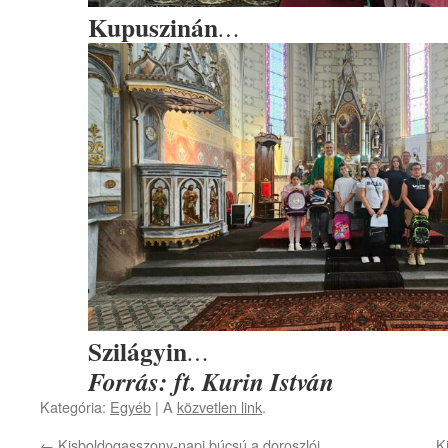
Kupuszinán
…
Szilágyin
…
Forrás: ft. Kurin István
Kategória:
Egyéb
| A
közvetlen link
.
←
Kisboldogasszony-napi búcsú a doroszlói
K