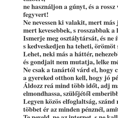
ne használjon a gúnyt, és a rossz 
fegyvert!
Ne nevessen ki valakit, mert más j
mert kevesebbek, s rosszabbak a l
Ismerje meg osztálytársát, és ne í
s kedveskedjen ha teheti, örömöt 
Lehet, neki más a háttér, nehezeb
és gondjait nem mutatja, lelke m
Ne csak a tanártól várd el, hogy c
a gyereked otthon kell, hogy jó pé
Áldozz reá mind több időt, adj m
elmondhassa, szülőjétől emberibb 
Legyen közös elfoglaltság, szánd 
többet ér az minden pénznél, ami
Te neveld, ne az internet, s ne kal