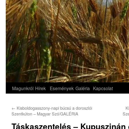
Magunkról
Hírek
Események
Galéria
Kapcsolat
←
Kisboldogasszony-napi búcsú a doroszlói
K
Szentkúton – Magyar Szó/GALÉRIA
Sze
Táskaszentelés – Kupuszinán 