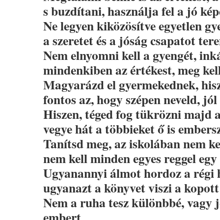
s buzdítani, használja fel a jó kép
Ne legyen kiközösítve egyetlen gy
a szeretet és a jóság csapatot ter
Nem elnyomni kell a gyengét, ink
mindenkiben az értékest, meg kell
Magyarázd el gyermekednek, hisz
fontos az, hogy szépen neveld, jól
Hiszen, téged fog tükrözni majd a
vegye hát a többieket ő is ember
Tanítsd meg, az iskolában nem kel
nem kell minden egyes reggel egy 
Ugyanannyi álmot hordoz a régi 
ugyanazt a könyvet viszi a kopott
Nem a ruha tesz különbbé, vagy 
embert,