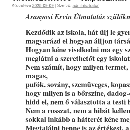
Közzétéve
2025-09-09
|
Szerző:
adminisztrator
Aranyosi Ervin Útmutatás szülőkn
Kezdődik az iskola, hát ülj le gy
magyarázd el hogyan álljon társ
Hogyan kéne viselkedni ma egy s
meglátni a szerethetőt egy iskola
Nem számít, hogy milyen termet,
magas,
pufók, sovány, szemüveges, kopasz
hogy milyen is a bőrszíne, dadog-e
hidd el, nem ő választotta a testi 
Nem a rosszat, nem a hibát kellen
sokkal inkább a hátterét kéne me
Megtalálni benne is az értékest, a